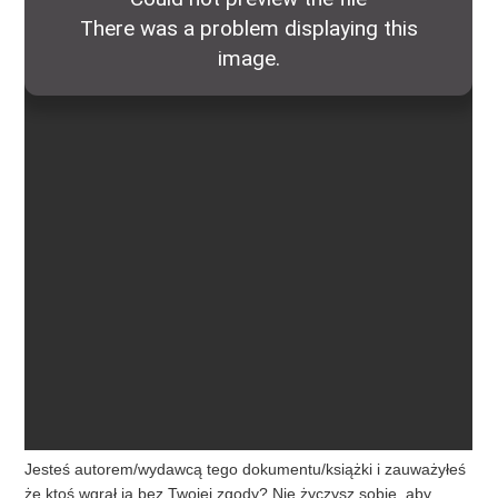
Jesteś autorem/wydawcą tego dokumentu/książki i zauważyłeś
że ktoś wgrał ją bez Twojej zgody? Nie życzysz sobie, aby