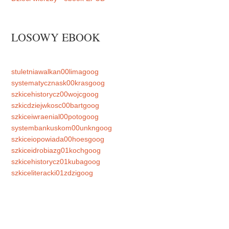
LOSOWY EBOOK
stuletniawalkan00limagoog
systematycznask00krasgoog
szkicehistorycz00wojcgoog
szkicdziejwkosc00bartgoog
szkiceiwraenial00potogoog
systembankuskom00unkngoog
szkiceiopowiada00hoesgoog
szkiceidrobiazg01kochgoog
szkicehistorycz01kubagoog
szkiceliteracki01zdzigoog