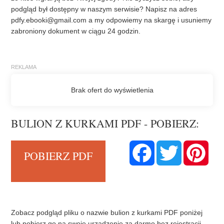
podgląd był dostępny w naszym serwisie? Napisz na adres
pdfy.ebooki@gmail.com
a my odpowiemy na skargę i usuniemy
zabroniony dokument w ciągu 24 godzin.
BULION Z KURKAMI PDF - POBIERZ:
F
T
P
POBIERZ PDF
a
w
i
c
i
n
e
t
t
b
t
e
o
e
r
o
r
e
k
s
t
Zobacz podgląd pliku o nazwie bulion z kurkami PDF poniżej
lub pobierz go na swoje urządzenie za darmo bez rejestracji.