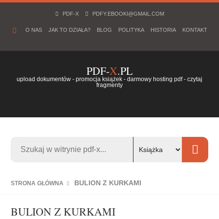
PDF-X
PDFY.EBOOKI@GMAIL.COM
O NAS
JAK TO DZIAŁA?
BLOG
POLITYKA
HISTORIA
KONTAKT
PDF-
X
.PL
upload dokumentów - promocja książek - darmowy hosting pdf - czytaj
fragmenty
BULION Z KURKAMI
STRONA GŁÓWNA
BULION Z KURKAMI