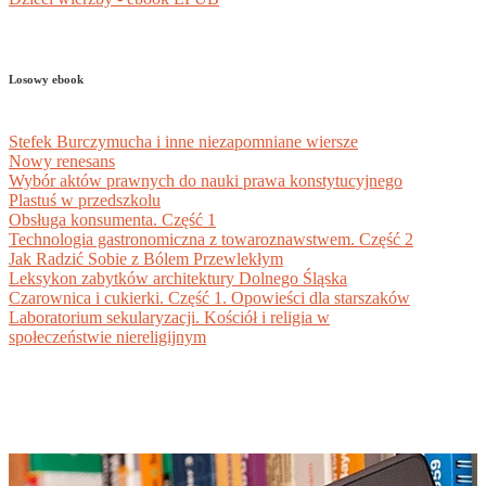
Losowy ebook
Stefek Burczymucha i inne niezapomniane wiersze
Nowy renesans
Wybór aktów prawnych do nauki prawa konstytucyjnego
Plastuś w przedszkolu
Obsługa konsumenta. Część 1
Technologia gastronomiczna z towaroznawstwem. Część 2
Jak Radzić Sobie z Bólem Przewlekłym
Leksykon zabytków architektury Dolnego Śląska
Czarownica i cukierki. Część 1. Opowieści dla starszaków
Laboratorium sekularyzacji. Kościół i religia w
społeczeństwie niereligijnym