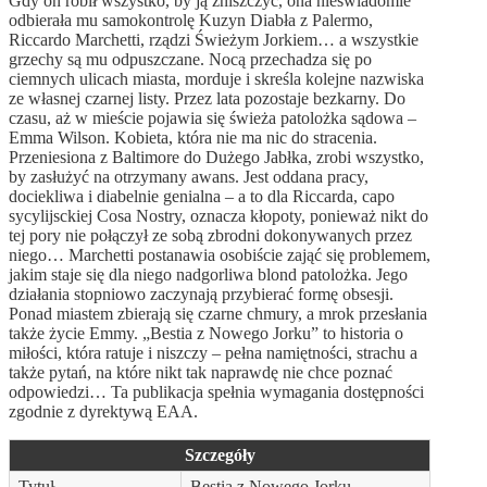
Gdy on robił wszystko, by ją zniszczyć, ona nieświadomie
odbierała mu samokontrolę Kuzyn Diabła z Palermo,
Riccardo Marchetti, rządzi Świeżym Jorkiem… a wszystkie
grzechy są mu odpuszczane. Nocą przechadza się po
ciemnych ulicach miasta, morduje i skreśla kolejne nazwiska
ze własnej czarnej listy. Przez lata pozostaje bezkarny. Do
czasu, aż w mieście pojawia się świeża patolożka sądowa –
Emma Wilson. Kobieta, która nie ma nic do stracenia.
Przeniesiona z Baltimore do Dużego Jabłka, zrobi wszystko,
by zasłużyć na otrzymany awans. Jest oddana pracy,
dociekliwa i diabelnie genialna – a to dla Riccarda, capo
sycylijsckiej Cosa Nostry, oznacza kłopoty, ponieważ nikt do
tej pory nie połączył ze sobą zbrodni dokonywanych przez
niego… Marchetti postanawia osobiście zająć się problemem,
jakim staje się dla niego nadgorliwa blond patolożka. Jego
działania stopniowo zaczynają przybierać formę obsesji.
Ponad miastem zbierają się czarne chmury, a mrok przesłania
także życie Emmy. „Bestia z Nowego Jorku” to historia o
miłości, która ratuje i niszczy – pełna namiętności, strachu a
także pytań, na które nikt tak naprawdę nie chce poznać
odpowiedzi… Ta publikacja spełnia wymagania dostępności
zgodnie z dyrektywą EAA.
Szczegóły
Tytuł
Bestia z Nowego Jorku