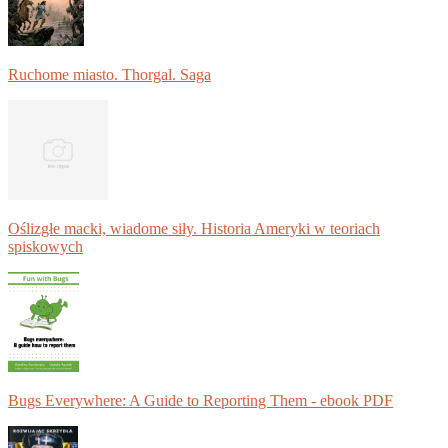
Ruchome miasto. Thorgal. Saga
Oślizgłe macki, wiadome siły. Historia Ameryki w teoriach
spiskowych
Bugs Everywhere: A Guide to Reporting Them - ebook PDF