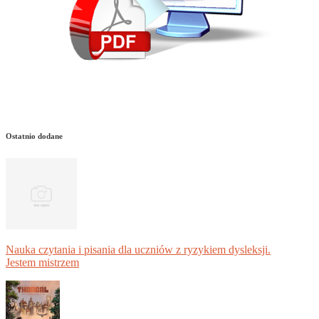
Ostatnio dodane
Nauka czytania i pisania dla uczniów z ryzykiem dysleksji.
Jestem mistrzem