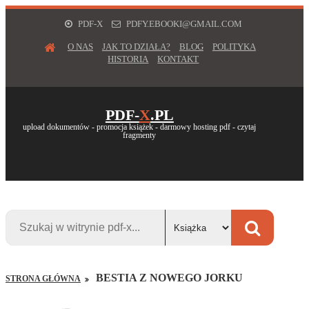
PDF-X
PDFY.EBOOKI@GMAIL.COM
O NAS
JAK TO DZIAŁA?
BLOG
POLITYKA
HISTORIA
KONTAKT
PDF-
X
.PL
upload dokumentów - promocja książek - darmowy hosting pdf - czytaj
fragmenty
BESTIA Z NOWEGO JORKU
STRONA GŁÓWNA