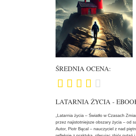
ŚREDNIA OCENA:
LATARNIA ŻYCIA - EBOO
„Latarnia życia – Światło w Czasach Zmia
przez najistotniejsze obszary życia – od 
Autor, Piotr Bącal – nauczyciel z nad pię
refleksję z praktyką, oferując zbiór pyta