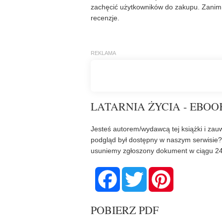
zachęcić użytkowników do zakupu. Zanim 
recenzje.
LATARNIA ŻYCIA - EBOO
Jesteś autorem/wydawcą tej książki i zauw
podgląd był dostępny w naszym serwisie
usuniemy zgłoszony dokument w ciągu 24
F
T
P
a
w
i
c
i
n
e
t
t
b
t
e
POBIERZ PDF
o
e
r
o
r
e