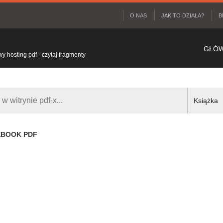
O NAS
JAK TO DZIAŁA?
B
GŁÓ
 hosting pdf - czytaj fragmenty
 EBOOK PDF