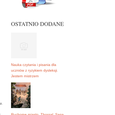
OSTATNIO DODANE
Nauka czytania i pisania dla
uczniów z ryzykiem dysleksji.
Jestem mistrzem
u.
ć
Ruchome miasto. Thorgal. Saga