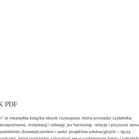
K PDF
n” to niezwykła książka ebook rozwojowa, która prowadzi czytelnika
samopoznania, motywacji i odwagi, po harmonię, relacje i poczucie sens
tnastoletnim doświadczeniem i autor projektów edukacyjnych – łączy
ń i ćwiczeń, które pomagają zatrzymać się w codziennym biegu i odnaleź