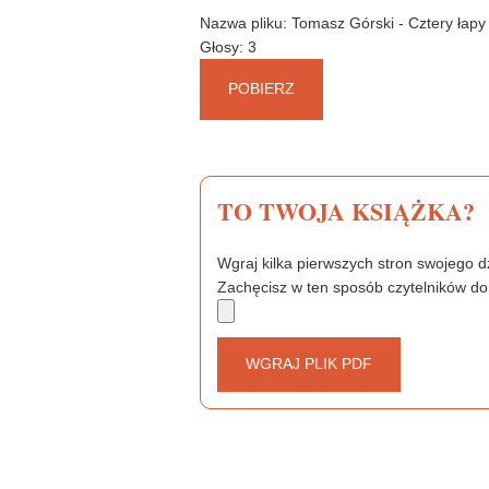
k
s
Nazwa pliku: Tomasz Górski - Cztery łapy
t
Głosy:
3
POBIERZ
TO TWOJA KSIĄŻKA?
Wgraj kilka pierwszych stron swojego dz
Zachęcisz w ten sposób czytelników do
WGRAJ PLIK PDF