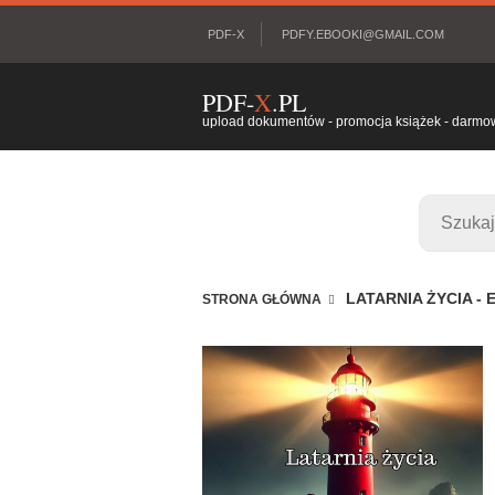
PDF-X
PDFY.EBOOKI@GMAIL.COM
PDF-
X
.PL
upload dokumentów - promocja książek - darmowy
LATARNIA ŻYCIA -
STRONA GŁÓWNA