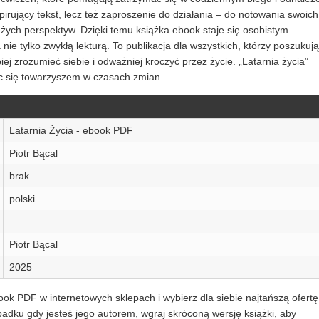
pirujący tekst, lecz też zaproszenie do działania – do notowania swoich
eżych perspektyw. Dzięki temu książka ebook staje się osobistym
nie tylko zwykłą lekturą. To publikacja dla wszystkich, którzy poszukują
ej zrozumieć siebie i odważniej kroczyć przez życie. „Latarnia życia”
jąc się towarzyszem w czasach zmian.
Latarnia Życia - ebook PDF
Piotr Bącal
brak
polski
Piotr Bącal
2025
ook PDF w internetowych sklepach i wybierz dla siebie najtańszą ofertę
dku gdy jesteś jego autorem, wgraj skróconą wersję książki, aby