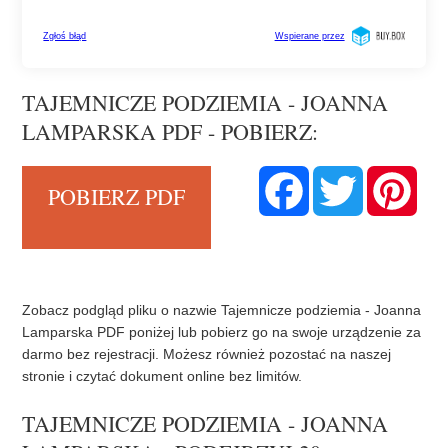
TAJEMNICZE PODZIEMIA - JOANNA
LAMPARSKA PDF - POBIERZ:
F
T
P
POBIERZ PDF
a
w
i
c
i
n
e
t
t
b
t
e
o
e
r
o
r
e
k
s
t
Zobacz podgląd pliku o nazwie Tajemnicze podziemia - Joanna
Lamparska PDF poniżej lub pobierz go na swoje urządzenie za
darmo bez rejestracji. Możesz również pozostać na naszej
stronie i czytać dokument online bez limitów.
TAJEMNICZE PODZIEMIA - JOANNA