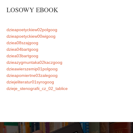
LOSOWY EBOOK
dzieapoetyckiew02polgoog
dzieapoetyckiew00wigoog
dziea08szajgoog
dziea04bartgoog
dziea03bartgoog
dzieazygmuntaka02kaczgoog
dzieawierszemip01polgoog
dzieapomiertne03zalegoog
dziejeliteratur01syrogoog
dzieje_stenografii_cz_02_tablice