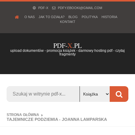
PDF-X
PDFY.EBOOKI@GMAIL.COM
O NAS
JAK TO DZIAŁA?
BLOG
POLITYKA
HISTORIA
KONTAKT
PDF-
X
.PL
upload dokumentów - promocja książek - darmowy hosting pdf - czytaj
fragmenty
STRONA GŁÓWNA
TAJEMNICZE PODZIEMIA - JOANNA LAMPARSKA