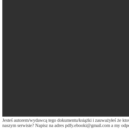
Jesteś autorem/wydawcą tego dokumentu/książki i zauważyłeś że kto
naszym serwisie? Napisz na adres
pdfy.ebooki@gmail.com
a my odpo