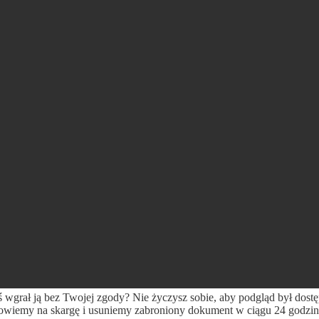
ś wgrał ją bez Twojej zgody? Nie życzysz sobie, aby podgląd był dost
wiemy na skargę i usuniemy zabroniony dokument w ciągu 24 godzin