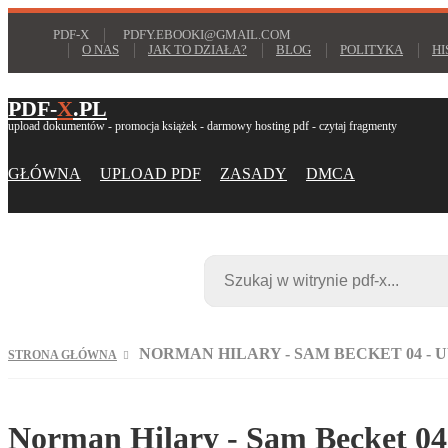
PDF-X
PDFY.EBOOKI@GMAIL.COM
O NAS
JAK TO DZIAŁA?
BLOG
POLITYKA
HI
PDF-
X
.PL
upload dokumentów - promocja książek - darmowy hosting pdf - czytaj fragmenty
GŁÓWNA
UPLOAD PDF
ZASADY
DMCA
NORMAN HILARY - SAM BECKET 04 - 
STRONA GŁÓWNA
Norman Hilary - Sam Becket 04 