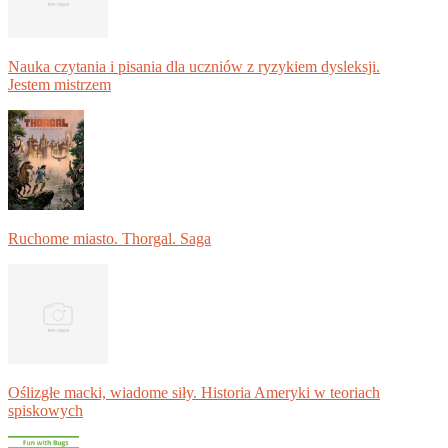
Nauka czytania i pisania dla uczniów z ryzykiem dysleksji.
Jestem mistrzem
Ruchome miasto. Thorgal. Saga
Oślizgłe macki, wiadome siły. Historia Ameryki w teoriach
spiskowych