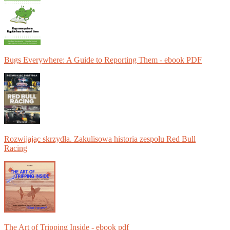
Bugs Everywhere: A Guide to Reporting Them - ebook PDF
Rozwijając skrzydła. Zakulisowa historia zespołu Red Bull
Racing
The Art of Tripping Inside - ebook pdf