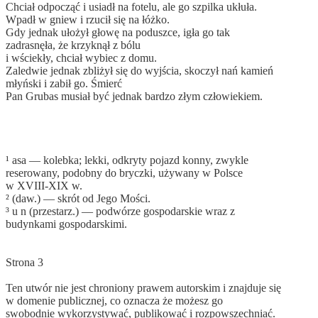
Chciał odpocząć i usiadł na fotelu, ale go szpilka ukłuła.
Wpadł w gniew i rzucił się na łóżko.
Gdy jednak ułożył głowę na poduszce, igła go tak
zadrasnęła, że krzyknął z bólu
i wściekły, chciał wybiec z domu.
Zaledwie jednak zbliżył się do wyjścia, skoczył nań kamień
młyński i zabił go. Śmierć
Pan Grubas musiał być jednak barǳo złym człowiekiem.
¹ asa — kolebka; lekki, odkryty pojazd konny, zwykle
reserowany, podobny do bryczki, używany w Polsce
w XVIII-XIX w.
² (daw.) — skrót od Jego Mości.
³ u n (przestarz.) — podwórze gospodarskie wraz z
budynkami gospodarskimi.
Strona 3
Ten utwór nie jest chroniony prawem autorskim i znajduje się
w domenie publicznej, co oznacza że możesz go
swobodnie wykorzystywać, publikować i rozpowszechniać.