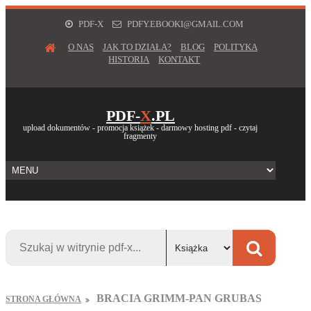
PDF-X
PDFY.EBOOKI@GMAIL.COM
O NAS
JAK TO DZIAŁA?
BLOG
POLITYKA
HISTORIA
KONTAKT
PDF-
X
.PL
upload dokumentów - promocja książek - darmowy hosting pdf - czytaj
fragmenty
BRACIA GRIMM-PAN GRUBAS
STRONA GŁÓWNA