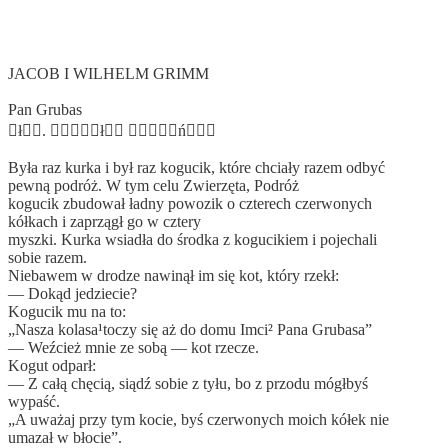
JACOB I WILHELM GRIMM
Pan Grubas
ł. ł ń
Była raz kurka i był raz kogucik, które chciały razem odbyć
pewną podróż. W tym celu Zwierzęta, Podróż
kogucik zbudował ładny powozik o czterech czerwonych
kółkach i zaprzągł go w cztery
myszki. Kurka wsiadła do środka z kogucikiem i pojechali
sobie razem.
Niebawem w droǳe nawinął im się kot, który rzekł:
— Dokąd jeǳiecie?
Kogucik mu na to:
„Nasza kolasa¹toczy się aż do domu Imci² Pana Grubasa”
— Weźcież mnie ze sobą — kot rzecze.
Kogut odparł:
— Z całą chęcią, siądź sobie z tyłu, bo z przodu mógłbyś
wypaść.
„A uważaj przy tym kocie, byś czerwonych moich kółek nie
umazał w błocie”.