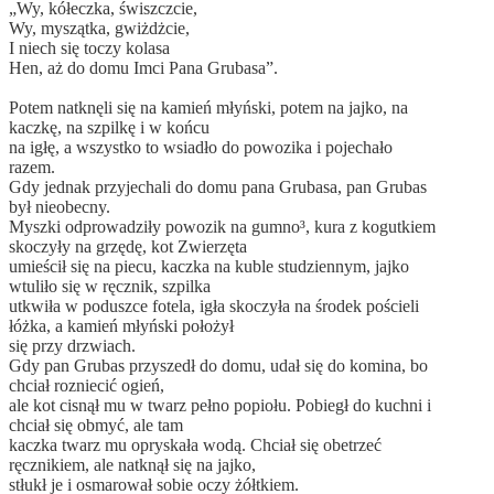
„Wy, kółeczka, świszczcie,
Wy, myszątka, gwiżdżcie,
I niech się toczy kolasa
Hen, aż do domu Imci Pana Grubasa”.
Potem natknęli się na kamień młyński, potem na jajko, na
kaczkę, na szpilkę i w końcu
na igłę, a wszystko to wsiadło do powozika i pojechało
razem.
Gdy jednak przyjechali do domu pana Grubasa, pan Grubas
był nieobecny.
Myszki odprowaǳiły powozik na gumno³, kura z kogutkiem
skoczyły na grzędę, kot Zwierzęta
umieścił się na piecu, kaczka na kuble stuǳiennym, jajko
wtuliło się w ręcznik, szpilka
utkwiła w poduszce fotela, igła skoczyła na środek pościeli
łóżka, a kamień młyński położył
się przy drzwiach.
Gdy pan Grubas przyszedł do domu, udał się do komina, bo
chciał rozniecić ogień,
ale kot cisnął mu w twarz pełno popiołu. Pobiegł do kuchni i
chciał się obmyć, ale tam
kaczka twarz mu opryskała wodą. Chciał się obetrzeć
ręcznikiem, ale natknął się na jajko,
stłukł je i osmarował sobie oczy żółtkiem.