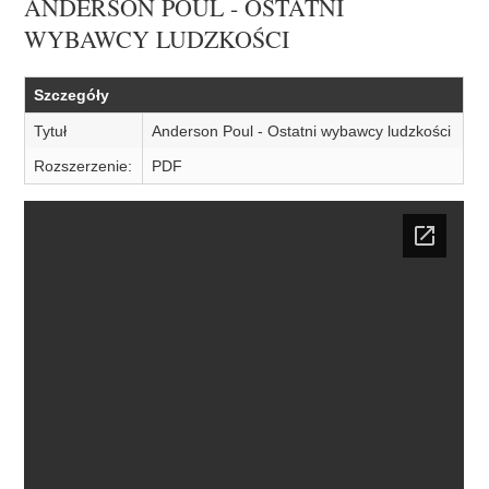
ANDERSON POUL - OSTATNI
WYBAWCY LUDZKOŚCI
Szczegóły
Tytuł
Anderson Poul - Ostatni wybawcy ludzkości
Rozszerzenie:
PDF