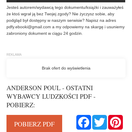
Jesteś autorem/wydawcą tego dokumentu/książki i zauważyłeś
że ktoś wgrał ją bez Twojej zgody? Nie życzysz sobie, aby
podgląd był dostępny w naszym serwisie? Napisz na adres
pdfy.ebooki@gmail.com
a my odpowiemy na skargę i usuniemy
zabroniony dokument w ciągu 24 godzin.
ANDERSON POUL - OSTATNI
WYBAWCY LUDZKOŚCI PDF -
POBIERZ:
F
T
P
POBIERZ PDF
a
w
i
c
i
n
e
t
t