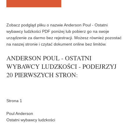
b
t
e
o
e
r
o
r
e
k
s
t
Zobacz podgląd pliku o nazwie Anderson Poul - Ostatni
wybawcy ludzkości PDF poniżej lub pobierz go na swoje
urządzenie za darmo bez rejestracji. Możesz również pozostać
na naszej stronie i czytać dokument online bez limitów.
ANDERSON POUL - OSTATNI
WYBAWCY LUDZKOŚCI - PODEJRZYJ
20 PIERWSZYCH STRON: