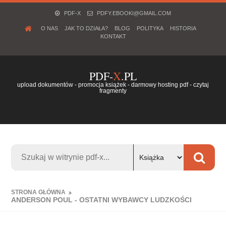
PDF-X
PDFY.EBOOKI@GMAIL.COM
O NAS
JAK TO DZIAŁA?
BLOG
POLITYKA
HISTORIA
KONTAKT
PDF-
X
.PL
upload dokumentów - promocja książek - darmowy hosting pdf - czytaj
fragmenty
STRONA GŁÓWNA
ANDERSON POUL - OSTATNI WYBAWCY LUDZKOŚCI