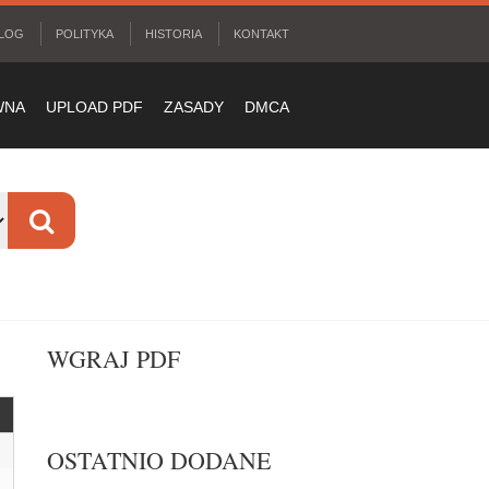
LOG
POLITYKA
HISTORIA
KONTAKT
WNA
UPLOAD PDF
ZASADY
DMCA
WGRAJ PDF
OSTATNIO DODANE