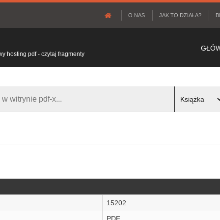
O NAS
JAK TO DZIAŁA?
B
GŁÓ
 hosting pdf - czytaj fragmenty
15202
PDF