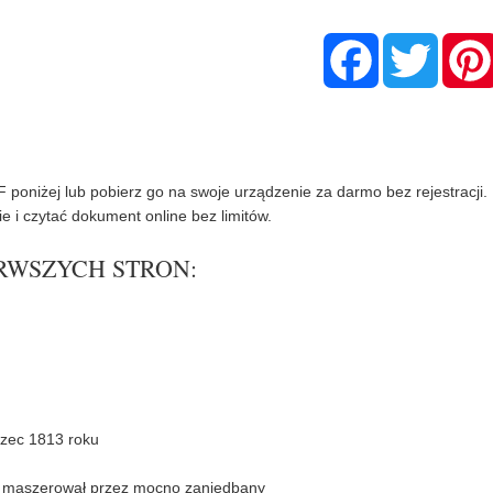
F
T
a
w
c
i
e
t
b
t
o
e
o
r
k
poniżej lub pobierz go na swoje urządzenie za darmo bez rejestracji.
e i czytać dokument online bez limitów.
IERWSZYCH STRON: