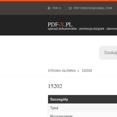
PDF-X
PDFY.EBOOKI@GMAIL.COM
PDF-
X
.PL
upload dokumentów - promocja książek - darmowy
15202
STRONA GŁÓWNA
15202
Szczegóły
Tytuł
Rozszerzenie: