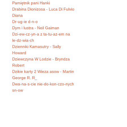
Pamiętnik pani Hanki
Drabina Dionizosa - Luca Di Fulvio
Diana
Dr-ug-ie d-n-o
Dym i lustra - Neil Gaiman
Dzi-ew-cz-yn-a z ta-tu-az-em na
le-dz-wia-ch
Dzienniki Kamasutry - Sally
Howard
Dziewczyna W Lodzie - Bryndza
Robert
Dzikie karty 2 Wieza asow - Martin
George R. R_
Dwa-na-s-cie nie-do-kon-czo-nych
sn-ow