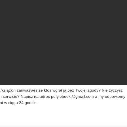
siążki i zauważyłeś że ktoś wgrał ją bez Twojej zgody? Nie życzysz
m serwisie? Napisz na adres
pdfy.ebooki@gmail.com
a my odpowiemy
t w ciągu 24 godzin.