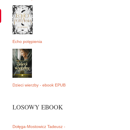
P
i
n
t
e
r
e
Echo potępienia
s
t
Dzieci wierzby - ebook EPUB
LOSOWY EBOOK
Dołęga-Mostowicz Tadeusz -