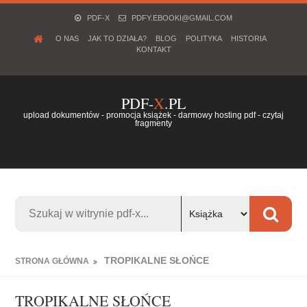
PDF-X
PDFY.EBOOKI@GMAIL.COM
O NAS
JAK TO DZIAŁA?
BLOG
POLITYKA
HISTORIA
KONTAKT
PDF-
X
.PL
upload dokumentów - promocja książek - darmowy hosting pdf - czytaj
fragmenty
TROPIKALNE SŁOŃCE
STRONA GŁÓWNA
TROPIKALNE SŁOŃCE