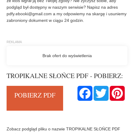
że ktoś wgrał ją bez Twojej zgody? Nie życzysz sobie, aby
podgląd był dostępny w naszym serwisie? Napisz na adres
pdfy.ebooki@gmail.com
a my odpowiemy na skargę i usuniemy
zabroniony dokument w ciągu 24 godzin.
TROPIKALNE SŁOŃCE PDF - POBIERZ:
F
T
P
POBIERZ PDF
a
w
i
c
i
n
e
t
t
b
t
e
o
e
r
o
r
e
k
s
t
Zobacz podgląd pliku o nazwie TROPIKALNE SŁOŃCE PDF