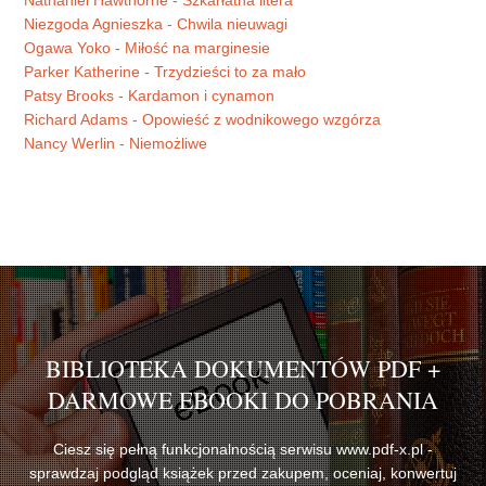
Nathaniel Hawthorne - Szkarłatna litera
Niezgoda Agnieszka - Chwila nieuwagi
Ogawa Yoko - Miłość na marginesie
Parker Katherine - Trzydzieści to za mało
Patsy Brooks - Kardamon i cynamon
Richard Adams - Opowieść z wodnikowego wzgórza
Nancy Werlin - Niemożliwe
BIBLIOTEKA DOKUMENTÓW PDF +
DARMOWE EBOOKI DO POBRANIA
Ciesz się pełną funkcjonalnością serwisu www.pdf-x.pl -
sprawdzaj podgląd książek przed zakupem, oceniaj, konwertuj