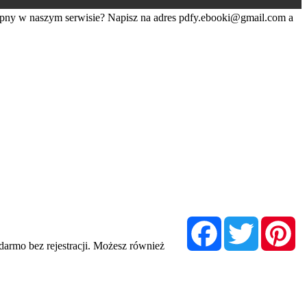
tępny w naszym serwisie? Napisz na adres
pdfy.ebooki@gmail.com
a
Facebook
Twitter
Pi
rmo bez rejestracji. Możesz również