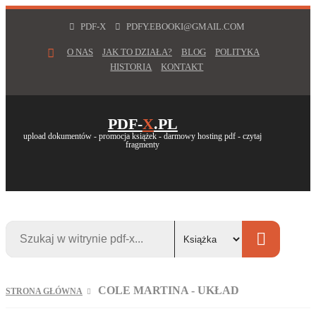
PDF-X
PDFY.EBOOKI@GMAIL.COM
O NAS
JAK TO DZIAŁA?
BLOG
POLITYKA
HISTORIA
KONTAKT
PDF-
X
.PL
upload dokumentów - promocja książek - darmowy hosting pdf - czytaj
fragmenty
COLE MARTINA - UKŁAD
STRONA GŁÓWNA