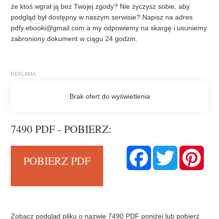
że ktoś wgrał ją bez Twojej zgody? Nie życzysz sobie, aby
podgląd był dostępny w naszym serwisie? Napisz na adres
pdfy.ebooki@gmail.com
a my odpowiemy na skargę i usuniemy
zabroniony dokument w ciągu 24 godzin.
7490 PDF - POBIERZ:
F
T
P
POBIERZ PDF
a
w
i
c
i
n
e
t
t
b
t
e
o
e
r
o
r
e
k
s
t
Zobacz podgląd pliku o nazwie 7490 PDF poniżej lub pobierz