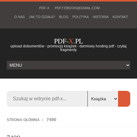
PDF-X
PDFY.EBOOKI@GMAIL.COM
O NAS
JAK TO DZIAŁA?
BLOG
POLITYKA
HISTORIA
KONTAKT
PDF-
X
.PL
upload dokumentów - promocja książek - darmowy hosting pdf - czytaj
fragmenty
7490
STRONA GŁÓWNA