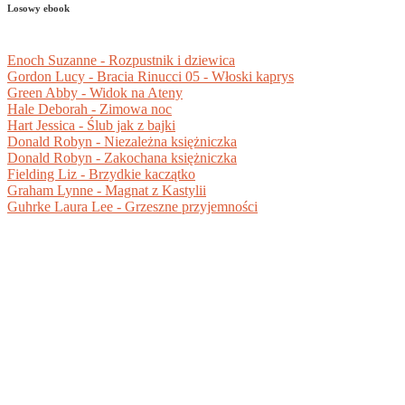
Losowy ebook
Enoch Suzanne - Rozpustnik i dziewica
Gordon Lucy - Bracia Rinucci 05 - Włoski kaprys
Green Abby - Widok na Ateny
Hale Deborah - Zimowa noc
Hart Jessica - Ślub jak z bajki
Donald Robyn - Niezależna księżniczka
Donald Robyn - Zakochana księżniczka
Fielding Liz - Brzydkie kaczątko
Graham Lynne - Magnat z Kastylii
Guhrke Laura Lee - Grzeszne przyjemności
BIBLIOTEKA DOKUMENTÓW PDF +