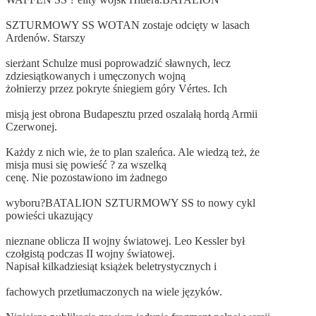
SZTURMOWY SS WOTAN zostaje odcięty w lasach
Ardenów. Starszy
sierżant Schulze musi poprowadzić sławnych, lecz
zdziesiątkowanych i umęczonych wojną
żołnierzy przez pokryte śniegiem góry Vértes. Ich
misją jest obrona Budapesztu przed oszalałą hordą Armii
Czerwonej.
Każdy z nich wie, że to plan szaleńca. Ale wiedzą też, że
misja musi się powieść ? za wszelką
cenę. Nie pozostawiono im żadnego
wyboru?BATALION SZTURMOWY SS to nowy cykl
powieści ukazujący
nieznane oblicza II wojny światowej. Leo Kessler był
czołgistą podczas II wojny światowej.
Napisał kilkadziesiąt książek beletrystycznych i
fachowych przetłumaczonych na wiele języków.