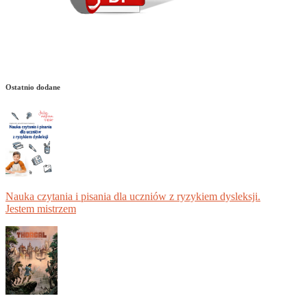
Ostatnio dodane
Nauka czytania i pisania dla uczniów z ryzykiem dysleksji.
Jestem mistrzem