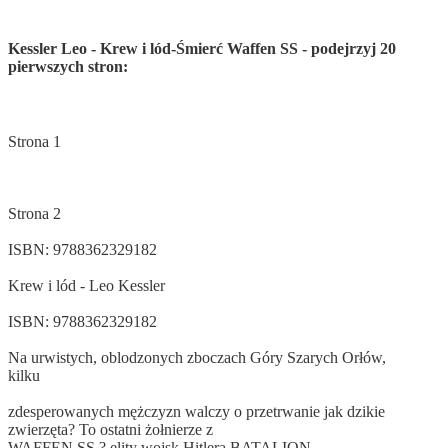
Kessler Leo - Krew i lód-Śmierć Waffen SS - podejrzyj 20
pierwszych stron:
Strona 1
Strona 2
ISBN: 9788362329182
Krew i lód - Leo Kessler
ISBN: 9788362329182
Na urwistych, oblodzonych zboczach Góry Szarych Orłów,
kilku
zdesperowanych mężczyzn walczy o przetrwanie jak dzikie
zwierzęta? To ostatni żołnierze z
WAFFEN SS ? elity wojsk Hitlera.BATALION