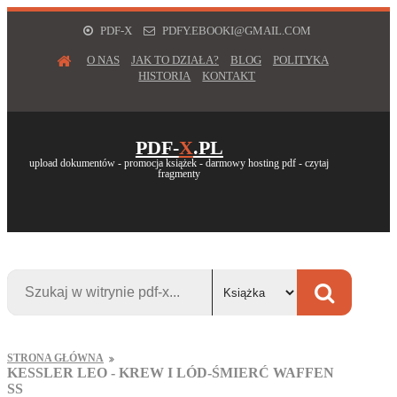
PDF-X
PDFY.EBOOKI@GMAIL.COM
O NAS
JAK TO DZIAŁA?
BLOG
POLITYKA
HISTORIA
KONTAKT
PDF-
X
.PL
upload dokumentów - promocja książek - darmowy hosting pdf - czytaj
fragmenty
STRONA GŁÓWNA
KESSLER LEO - KREW I LÓD-ŚMIERĆ WAFFEN
SS