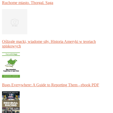
Ruchome miasto. Thorgal. Saga
Oślizgłe macki, wiadome siły. Historia Ameryki w teoriach
spiskowych
Bugs Everywhere: A Guide to Reporting Them - ebook PDF