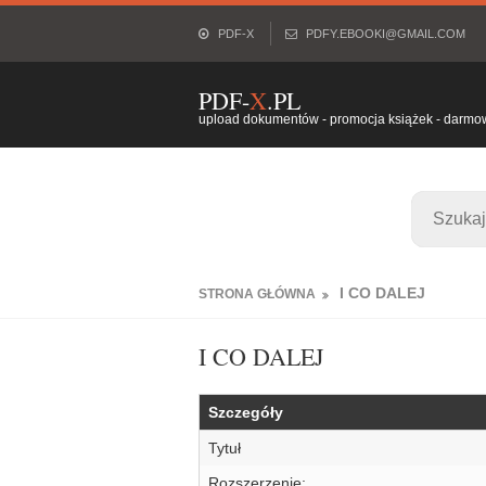
PDF-X
PDFY.EBOOKI@GMAIL.COM
PDF-
X
.PL
upload dokumentów - promocja książek - darmowy
I CO DALEJ
STRONA GŁÓWNA
I CO DALEJ
Szczegóły
Tytuł
Rozszerzenie: