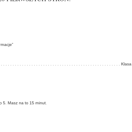
rmacje”
 . . . . . . . . . . . . . . . . . . . . . . . . . . . . . . . . . . . . . . . . . . . . . . . . . Klasa
do 5. Masz na to 15 minut.