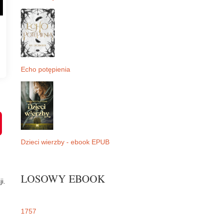
Echo potępienia
P
i
n
t
Dzieci wierzby - ebook EPUB
e
r
e
s
LOSOWY EBOOK
t
i.
1757