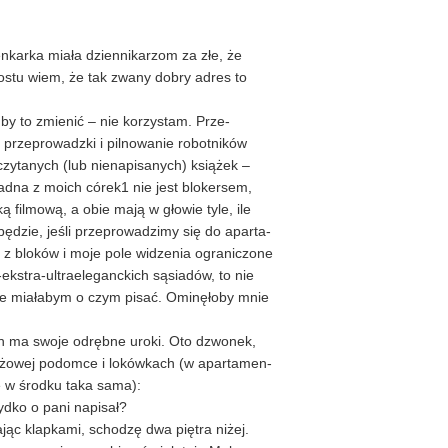
enkarka miała dziennikarzom za złe, że
prostu wiem, że tak zwany dobry adres to
by to zmienić – nie korzystam. Prze-
 przeprowadzki i pilnowanie robotników
czytanych (lub nienapisanych) książek –
żadna z moich córek1 nie jest blokersem,
ą filmową, a obie mają w głowie tyle, ile
ybędzie, jeśli przeprowadzimy się do aparta-
 z bloków i moje pole widzenia ograniczone
-ekstra-ultraeleganckich sąsiadów, to nie
ie miałabym o czym pisać. Ominęłoby mnie
ch ma swoje odrębne uroki. Oto dzwonek,
różowej podomce i lokówkach (w apartamen-
e w środku taka sama):
ydko o pani napisał?
jąc klapkami, schodzę dwa piętra niżej.