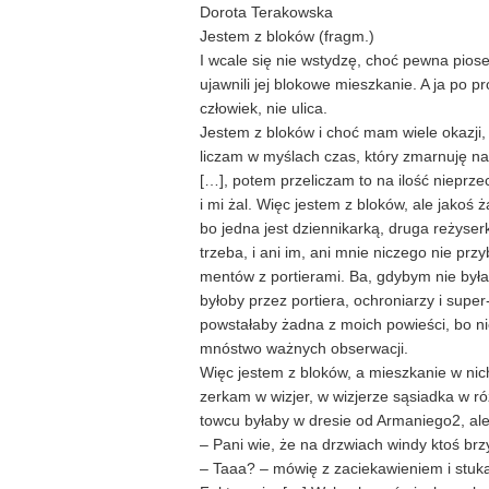
Dorota Terakowska
Jestem z bloków (fragm.)
I wcale się nie wstydzę, choć pewna pios
ujawnili jej blokowe mieszkanie. A ja po 
człowiek, nie ulica.
Jestem z bloków i choć mam wiele okazji, 
liczam w myślach czas, który zmarnuję na
[…], potem przeliczam to na ilość nieprze
i mi żal. Więc jestem z bloków, ale jakoś 
bo jedna jest dziennikarką, druga reżyserk
trzeba, i ani im, ani mnie niczego nie prz
mentów z portierami. Ba, gdybym nie była
byłoby przez portiera, ochroniarzy i super
powstałaby żadna z moich powieści, bo n
mnóstwo ważnych obserwacji.
Więc jestem z bloków, a mieszkanie w ni
zerkam w wizjer, w wizjerze sąsiadka w 
towcu byłaby w dresie od Armaniego2, al
– Pani wie, że na drzwiach windy ktoś brz
– Taaa? – mówię z zaciekawieniem i stuka