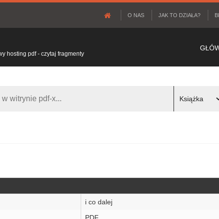
O NAS
JAK TO DZIAŁA?
B
GŁÓ
 hosting pdf - czytaj fragmenty
i co dalej
PDF