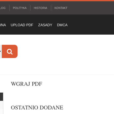
LOG
POLITYKA
HISTORIA
KONTAKT
WNA
UPLOAD PDF
ZASADY
DMCA
WGRAJ PDF
OSTATNIO DODANE