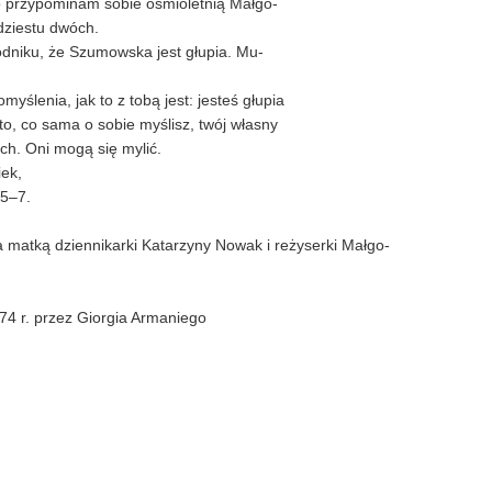
 przypominam sobie ośmioletnią Małgo-
dziestu dwóch.
niku, że Szumowska jest głupia. Mu-
yślenia, jak to z tobą jest: jesteś głupia
 to, co sama o sobie myślisz, twój własny
ch. Oni mogą się mylić.
iek,
 5–7.
 matką dziennikarki Katarzyny Nowak i reżyserki Małgo-
4 r. przez Giorgia Armaniego