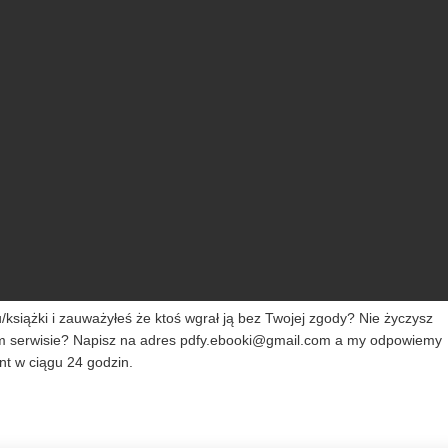
siążki i zauważyłeś że ktoś wgrał ją bez Twojej zgody? Nie życzysz
m serwisie? Napisz na adres
pdfy.ebooki@gmail.com
a my odpowiemy
t w ciągu 24 godzin.