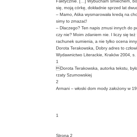
Faktycznie. […] Wybucham śmiechem, bo
się, moją córkę, dokładnie sprzed lat dwu
– Mamo, Aśka wysmarowała kredą na chod
simy to zmazać!
– Dlaczego? Ten napis zmusi innych do pom
czy nie? Moim zdaniem nie. I liczy się też
rachunek sumienia, a nie tylko ocena inny
Dorota Terakowska, Dobry adres to człow
Wydawnictwo Literackie, Kraków 2004, s.
1
Dorota Terakowska, autorka tekstu, była
rzaty Szumowskiej
2
Armani – włoski dom mody założony w 197
1
Strona 2