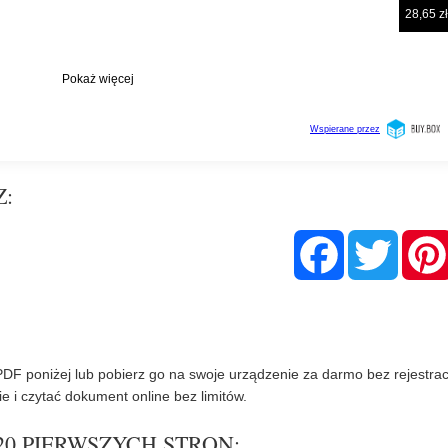
Z:
F
T
a
w
c
i
e
t
b
t
o
e
o
r
k
PDF poniżej lub pobierz go na swoje urządzenie za darmo bez rejestracj
e i czytać dokument online bez limitów.
 20 PIERWSZYCH STRON: