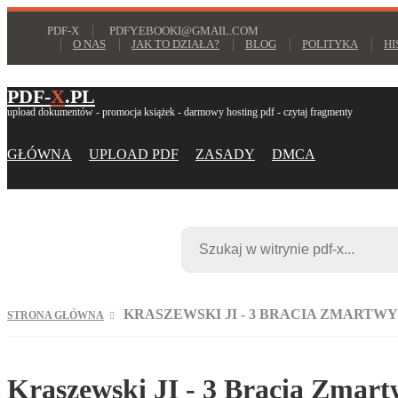
PDF-X
PDFY.EBOOKI@GMAIL.COM
O NAS
JAK TO DZIAŁA?
BLOG
POLITYKA
HI
PDF-
X
.PL
upload dokumentów - promocja książek - darmowy hosting pdf - czytaj fragmenty
GŁÓWNA
UPLOAD PDF
ZASADY
DMCA
KRASZEWSKI JI - 3 BRACIA ZMARTW
STRONA GŁÓWNA
Kraszewski JI - 3 Bracia Zmart