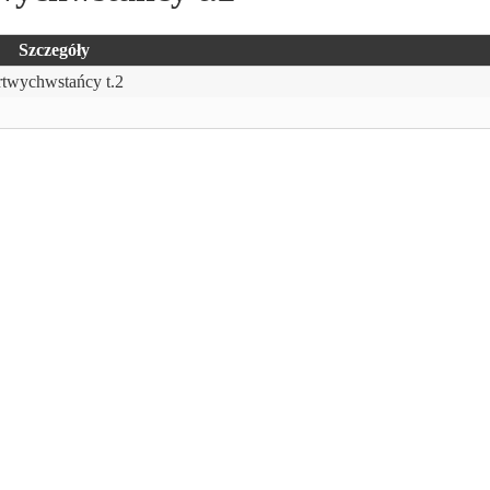
Szczegóły
rtwychwstańcy t.2