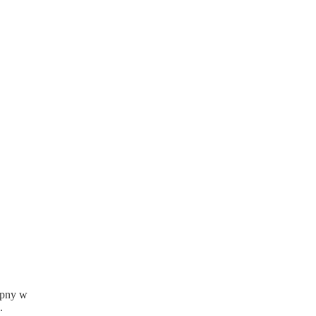
ępny w
.