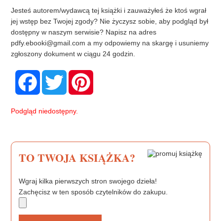
Jesteś autorem/wydawcą tej książki i zauważyłeś że ktoś wgrał
jej wstęp bez Twojej zgody? Nie życzysz sobie, aby podgląd był
dostępny w naszym serwisie? Napisz na adres
pdfy.ebooki@gmail.com
a my odpowiemy na skargę i usuniemy
zgłoszony dokument w ciągu 24 godzin.
F
T
P
a
w
i
c
i
n
e
t
t
b
t
e
Podgląd niedostępny.
o
e
r
o
r
e
k
s
t
TO TWOJA KSIĄŻKA?
Wgraj kilka pierwszych stron swojego dzieła!
Zachęcisz w ten sposób czytelników do zakupu.