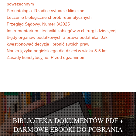
powszechnym
Perinatologia. Rzadkie sytuacje kliniczne
Leczenie biologiczne chorób reumatycznych
Przegląd Sądowy. Numer 3/2025
Instrumentarium i techniki zabiegów w chirurgii dziecięcej
Błędy organów podatkowych a prawa podatnika. Jak
kwestionować decyzje i bronić swoich praw
Nauka języka angielskiego dla dzieci w wieku 3-5 lat
Zasady konstytucyjne. Przed egzaminem
BIBLIOTEKA DOKUMENTÓW PDF +
DARMOWE EBOOKI DO POBRANIA