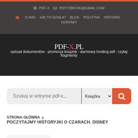
PDF-X
PDFY.EBOOKI@GMAIL.COM
O NAS
JAK TO DZIAŁA?
BLOG
POLITYKA
HISTORIA
KONTAKT
PDF-
X
.PL
upload dokumentów - promocja książek - darmowy hosting pdf - czytaj
fragmenty
STRONA GŁÓWNA
POCZYTAJMY HISTORYJKI O CZARACH. DISNEY