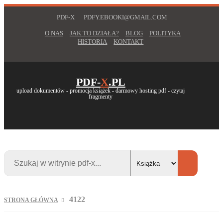
PDF-X
PDFY.EBOOKI@GMAIL.COM
O NAS
JAK TO DZIAŁA?
BLOG
POLITYKA
HISTORIA
KONTAKT
PDF-
X
.PL
upload dokumentów - promocja książek - darmowy hosting pdf - czytaj
fragmenty
4122
STRONA GŁÓWNA