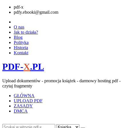
pdf-x
pdfy.ebooki@gmail.com
O nas
Jak to działa?
Blog
Polityka
Historia
Kontakt
PDF-
X
.PL
Upload dokumentów - promocja książek - darmowy hosting pdf -
czytaj fragmenty
GŁÓWNA
UPLOAD PDF
ZASADY
DMCA