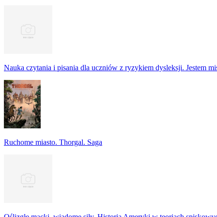
Nauka czytania i pisania dla uczniów z ryzykiem dysleksji. Jestem m
Ruchome miasto. Thorgal. Saga
Oślizgłe macki, wiadome siły. Historia Ameryki w teoriach spiskowy