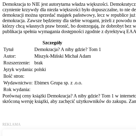
Demokracja to NIE jest autorytarna władza większości. Demokratyc
czynienie krzywdy dla niezła większości było dopuszczalne, to nie d
demokracji można sprzedać majątek państwowy, lecz w republice już n
demokracja. Zawsze będziemy dla siebie wrogami, jeżeli z powodu nęd
którzy chcą własnych praw bronić, bo dostrzegają, że dobrobyt bez w
publikacja spełnia wymagania dostępności zgodnie z dyrektywą EAA
Szczegóły
Tytuł
Demokracja? A niby gdzie? Tom 1
Autor:
Miszyk-Miński Michał Adam
Rozszerzenie:
brak
Język wydania:
polski
Ilość stron:
Wydawnictwo:
Ebimex Grupa sp. z .o.o.
Rok wydania:
Porównaj ceny książki Demokracja? A niby gdzie? Tom 1 w internetow
skróconą wersję książki, aby zachęcić użytkowników do zakupu. Zani