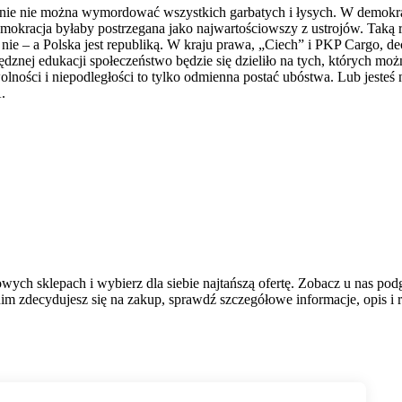
znie nie można wymordować wszystkich garbatych i łysych. W demokra
emokracja byłaby postrzegana jako najwartościowszy z ustrojów. Taką r
ie – a Polska jest republiką. W kraju prawa, „Ciech” i PKP Cargo, dec
znej edukacji społeczeństwo będzie się dzieliło na tych, których możn
olności i niepodległości to tylko odmienna postać ubóstwa. Lub jesteś 
.
ych sklepach i wybierz dla siebie najtańszą ofertę. Zobacz u nas pod
m zdecydujesz się na zakup, sprawdź szczegółowe informacje, opis i r