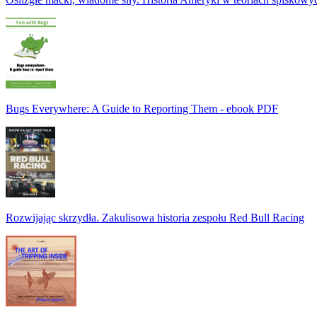
Bugs Everywhere: A Guide to Reporting Them - ebook PDF
Rozwijając skrzydła. Zakulisowa historia zespołu Red Bull Racing