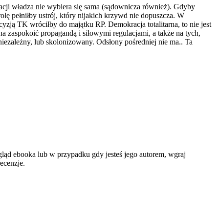
cji władza nie wybiera się sama (sądownicza również). Gdyby
olę pełniłby ustrój, który nijakich krzywd nie dopuszcza. W
yzją TK wróciłby do majątku RP. Demokracja totalitarna, to nie jest
a zaspokoić propagandą i siłowymi regulacjami, a także na tych,
niezależny, lub skolonizowany. Odsłony pośredniej nie ma.. Ta
gląd ebooka lub w przypadku gdy jesteś jego autorem, wgraj
ecenzje.