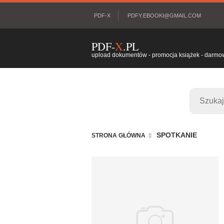
PDF-X
PDFY.EBOOKI@GMAIL.COM
PDF-
X
.PL
upload dokumentów - promocja książek - darmowy
SPOTKANIE
STRONA GŁÓWNA