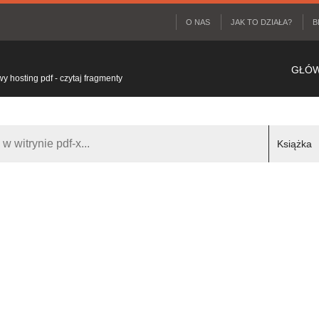
O NAS
JAK TO DZIAŁA?
B
GŁÓ
 hosting pdf - czytaj fragmenty