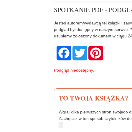
SPOTKANIE PDF - PODGL
Jesteś autorem/wydawcą tej książki i zauw
podgląd był dostępny w naszym serwisie
usuniemy zgłoszony dokument w ciągu 24
F
T
P
a
w
i
c
i
n
e
t
t
b
t
e
Podgląd niedostępny.
o
e
r
o
r
e
k
s
t
TO TWOJA KSIĄŻKA?
Wgraj kilka pierwszych stron swojego dz
Zachęcisz w ten sposób czytelników do