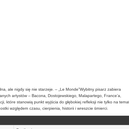
dna, ale nigdy się nie starzeje. – „Le Monde”Wybitny pisarz zabiera
ranych artystów – Bacona, Dostojewskiego, Malapartego, France’a,
i, które stanowią punkt wyjścia do głębokiej refleksji nie tylko na tema
stki względem czasu, cierpienia, historii i wreszcie śmierci.