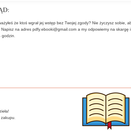
ĄD:
ażyłeś że ktoś wgrał jej wstęp bez Twojej zgody? Nie życzysz sobie, a
? Napisz na adres
pdfy.ebooki@gmail.com
a my odpowiemy na skargę i
 godzin.
ieła!
 zakupu.