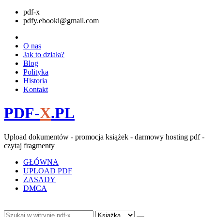
pdf-x
pdfy.ebooki@gmail.com
O nas
Jak to działa?
Blog
Polityka
Historia
Kontakt
PDF-
X
.PL
Upload dokumentów - promocja książek - darmowy hosting pdf -
czytaj fragmenty
GŁÓWNA
UPLOAD PDF
ZASADY
DMCA