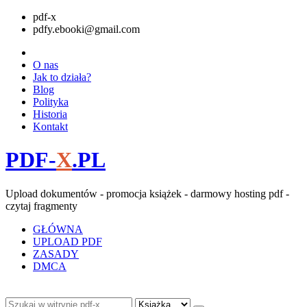
pdf-x
pdfy.ebooki@gmail.com
O nas
Jak to działa?
Blog
Polityka
Historia
Kontakt
PDF-
X
.PL
Upload dokumentów - promocja książek - darmowy hosting pdf -
czytaj fragmenty
GŁÓWNA
UPLOAD PDF
ZASADY
DMCA