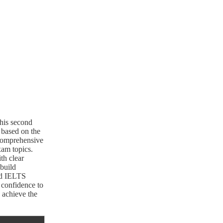
his second
 based on the
 comprehensive
xam topics.
th clear
 build
ed IELTS
 confidence to
 achieve the