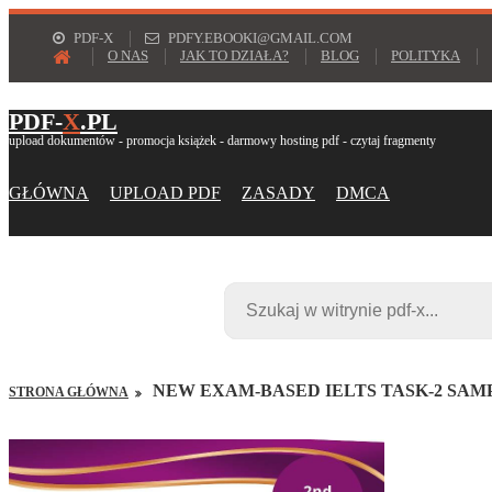
PDF-X
PDFY.EBOOKI@GMAIL.COM
O NAS
JAK TO DZIAŁA?
BLOG
POLITYKA
PDF-
X
.PL
upload dokumentów - promocja książek - darmowy hosting pdf - czytaj fragmenty
GŁÓWNA
UPLOAD PDF
ZASADY
DMCA
NEW EXAM-BASED IELTS TASK-2 SAM
STRONA GŁÓWNA