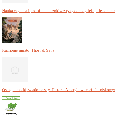
Nauka czytania i pisania dla uczniów z ryzykiem dysleksji. Jestem m
Ruchome miasto. Thorgal. Saga
Oślizgłe macki, wiadome siły. Historia Ameryki w teoriach spiskowy