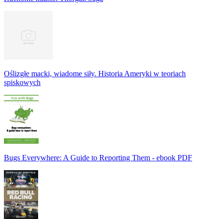
Oślizgłe macki, wiadome siły. Historia Ameryki w teoriach
spiskowych
Bugs Everywhere: A Guide to Reporting Them - ebook PDF