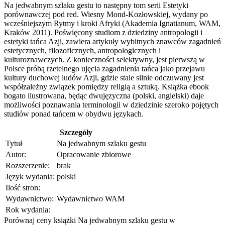
Na jedwabnym szlaku gestu to następny tom serii Estetyki
porównawczej pod red. Wiesny Mond-Kozłowskiej, wydany po
wcześniejszym Rytmy i kroki Afryki (Akademia Ignatianum, WAM,
Kraków 2011). Poświęcony studiom z dziedziny antropologii i
estetyki tańca Azji, zawiera artykuły wybitnych znawców zagadnień
estetycznych, filozoficznych, antropologicznych i
kulturoznawczych. Z konieczności selektywny, jest pierwszą w
Polsce próbą rzetelnego ujęcia zagadnienia tańca jako przejawu
kultury duchowej ludów Azji, gdzie stale silnie odczuwany jest
współzależny związek pomiędzy religią a sztuką. Książka ebook
bogato ilustrowana, będąc dwujęzyczna (polski, angielski) daje
możliwości poznawania terminologii w dziedzinie szeroko pojętych
studiów ponad tańcem w obydwu językach.
Szczegóły
Tytuł
Na jedwabnym szlaku gestu
Autor:
Opracowanie zbiorowe
Rozszerzenie:
brak
Język wydania:
polski
Ilość stron:
Wydawnictwo:
Wydawnictwo WAM
Rok wydania:
Porównaj ceny książki Na jedwabnym szlaku gestu w