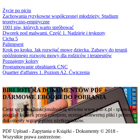
Życie po piciu
Zachowania ryzykowne współczesnej młodzieży. Studium
teoretyczno-empiryczne
1001 piw, których warto spróbować
Dworek pod malwami. Część 1. Nadzieje i tęsknoty
Cicha 5
Palimpsest
Krok po kroku. Jak rozwijać mowę dziecka. Zabawy do terapii
opóźnionego rozwoju mowy dla rodziców i terapeutów
Poznajemy kolory
Programowanie obrabiarek CNC
Quartier d'affaires 1. Poziom A2. Ćwiczenia
BIBLIOTEKA DOKUMENTÓW PDF +
DARMOWE EBOOKI DO POBRANIA
Ciesz się pełną funkcjonalnością serwisu www.pdf-x.pl - sprawdzaj
podgląd książek przed zakupem, oceniaj, konwertuj pliki i pobieraj
dokumenty wgrane przez użytkowników.
PDF Upload - Zapytania o Książki - Dokumenty © 2018 -
Wszystkie prawa zastrzeżone.