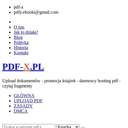
pdf-x
pdfy.ebooki@gmail.com
O nas
Jak to działa?
Blog
Polityka
Historia
Kontakt
PDF-
X
.PL
Upload dokumentów - promocja książek - darmowy hosting pdf -
czytaj fragmenty
GŁÓWNA
UPLOAD PDF
ZASADY
DMCA