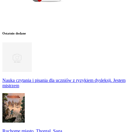
Ostatnio dodane
Nauka czytania i pisania dla uczniów z ryzykiem dysleksji. Jestem
mistrzem
Ruchome miasto. Thorgal. Saga