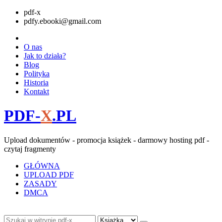
pdf-x
pdfy.ebooki@gmail.com
O nas
Jak to działa?
Blog
Polityka
Historia
Kontakt
PDF-
X
.PL
Upload dokumentów - promocja książek - darmowy hosting pdf -
czytaj fragmenty
GŁÓWNA
UPLOAD PDF
ZASADY
DMCA