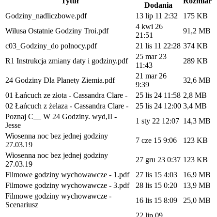
Tytuł
Rozmiar
Dodania
Godziny_nadliczbowe.pdf
13 lip 11 2:32
175 KB
4 kwi 26
Wilusa Ostatnie Godziny Troi.pdf
91,2 MB
21:51
c03_Godziny_do polnocy.pdf
21 lis 11 22:28
374 KB
25 mar 23
R1 Instrukcja zmiany daty i godziny.pdf
289 KB
11:43
21 mar 26
24 Godziny Dla Planety Ziemia.pdf
32,6 MB
9:39
01 Łańcuch ze złota - Cassandra Clare -
25 lis 24 11:58
2,8 MB
02 Łańcuch z żelaza - Cassandra Clare -
25 lis 24 12:00
3,4 MB
Poznaj C__ W 24 Godziny. wyd,II -
1 sty 22 12:07
14,3 MB
Jesse
Wiosenna noc bez jednej godziny
7 cze 15 9:06
123 KB
27.03.19
Wiosenna noc bez jednej godziny
27 gru 23 0:37
123 KB
27.03.19
Filmowe godziny wychowawcze - 1.pdf
27 lis 15 4:03
16,9 MB
Filmowe godziny wychowawcze - 3.pdf
28 lis 15 0:20
13,9 MB
Filmowe godziny wychowawcze -
16 lis 15 8:09
25,0 MB
Scenariusz
22 lip 09