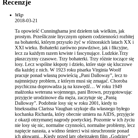
Recenzje
Wkp
2018-03-21
Ta opowieść Cunninghama jest dziełem tak wielkim, jak
prostym. Prześlicznie lirycznym opisem codzienności rozbitej
na bohaterki, którym przyszło żyć w różnorakich latach XX i
XXI wieku. Bohaterki zarówno prawdziwe, jak i fikcyjne,
lecz za każdym razem krwiste i fascynujące. Ludzkie.Trzy
płaszczyzny czasowe. Trzy bohaterki. Trzy różnie toczące się
losy. Lecz wspólne kłopoty i dzieło, które staje się kluczowe
dla każdej z nich. W 1923 roku pisarka Virginia Woolf
pracuje ponad własną powieścią „Pani Dalloway”, lecz to
najmniejszy problem, z którym musi się zmagać. Choroba
psychiczna doprowadza ją na krawędź… W roku 1949
małżonka weterana wojennego, pani Brown, przygotowując
przyjęcie urodzinowe dla męża, zaczytuje się „Panią
Dalloway”. Podobnie losy się w roku 2001, kiedy to
biseksualna Clarissa Vaughan szykuje dla własnego byłego
kochanka Richarda, który obecnie umiera na AIDS, przyjęcie
z okazji otrzymanej nagrody poetyckiej. Pozornie w ich życiu
nie losy się nic, normalne czynności, normalne problemy, lecz
napięcie narasta, a widmo śmierci wisi nieuchronnie ponad
ich głowami…Kiedy przed laty obejrzałem film „Godziny”