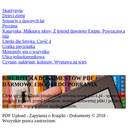
Skarżypyta
Dzieci ziemi
Sensacje z dawnych lat
Proxima
Katarynka, Milknące głosy, Z legend dawnego Egiptu, Powracająca
fala
Literki dla Smyka. Część 4
Gratka pięciolatka
Monopoly gra o wszystko
Ulica jednokierunkowa
Czytam, naklejam, koloruję. Wyprawa na wieś
BIBLIOTEKA DOKUMENTÓW PDF +
DARMOWE EBOOKI DO POBRANIA
Ciesz się pełną funkcjonalnością serwisu www.pdf-x.pl - sprawdzaj
podgląd książek przed zakupem, oceniaj, konwertuj pliki i pobieraj
dokumenty wgrane przez użytkowników.
PDF Upload - Zapytania o Książki - Dokumenty © 2018 -
Wszystkie prawa zastrzeżone.