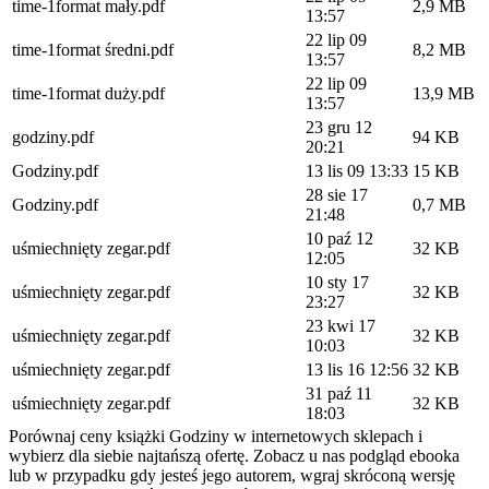
time-1format mały.pdf
2,9 MB
13:57
22 lip 09
time-1format średni.pdf
8,2 MB
13:57
22 lip 09
time-1format duży.pdf
13,9 MB
13:57
23 gru 12
godziny.pdf
94 KB
20:21
Godziny.pdf
13 lis 09 13:33
15 KB
28 sie 17
Godziny.pdf
0,7 MB
21:48
10 paź 12
uśmiechnięty zegar.pdf
32 KB
12:05
10 sty 17
uśmiechnięty zegar.pdf
32 KB
23:27
23 kwi 17
uśmiechnięty zegar.pdf
32 KB
10:03
uśmiechnięty zegar.pdf
13 lis 16 12:56
32 KB
31 paź 11
uśmiechnięty zegar.pdf
32 KB
18:03
Porównaj ceny książki Godziny w internetowych sklepach i
wybierz dla siebie najtańszą ofertę. Zobacz u nas podgląd ebooka
lub w przypadku gdy jesteś jego autorem, wgraj skróconą wersję