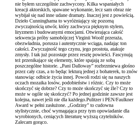
nie byłem szczególnie zachwycony. Kilka wspaniałych
kreacji aktorskich, spawane wykonanie, lecz sam obraz nie
wybijał się nad inne udane dramaty. Inaczej jest z powieścią.
Dzieło Cunninghama to wyróżniający się pozorną
zwyczajnością utwór, który zachwyca pięknym stylem,
liryzmem i budowanymi emocjami. Otwierająca całość
sekwencja próby samobójczej Virginii Woolf przeraża,
obezwładnia, porusza i autentycznie wciąga, nadając ton
całości. Zwyczajność tego czynu, jego prostota, atakuje
zmysły. I tak już pozostaje przez resztę powieści. Fascynują
też przenikające się elementy, które spajają ze sobą
poszczególne historie. „Pani Dalloway” rozbrzmiewa głośno
przez cały czas, a to będąc lekturą jednej z bohaterek, to znów
stanowiąc odbicie życia innej. Powoli rodzi się na naszych
oczach mozaika losów, podobieństw i różnic. Czy to może
skończyć się dobrze? Czy to może skończyć się źle? Czy to
może w ogóle się skończyć? Po jednej godzinie zawsze jest
kolejna, nawet jeśli nie dla każdego.Pulitzer i PEN/Faulkner
Award w pełni zasłużone. „Godziny” to cudowna
stylistycznie, choć wymagająca przy tym opowiadanie dla
wyrobionych, ceniących literaturę wyższą czytelników.
Zalecam gorąco.