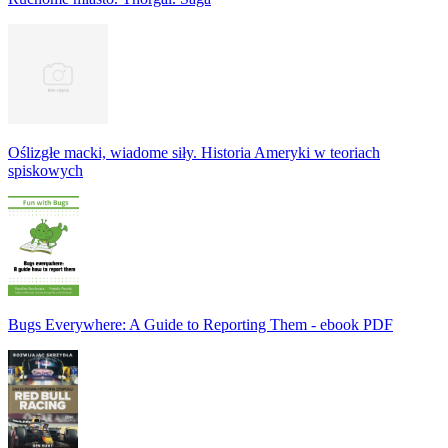
Oślizgłe macki, wiadome siły. Historia Ameryki w teoriach
spiskowych
Bugs Everywhere: A Guide to Reporting Them - ebook PDF