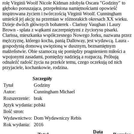
rolę Virginii Woolf Nicole Kidman zdobyła Oscara "Godziny" to
głęboko poruszająca, przepełniona namiętnościami opowieść
inspirowana życiem i twórczością Virginii Woolf. Cunningham
umieścił jej akcję na przemian w różnorakich okresach XX wieku.
Dzieje dwóch głównych bohaterek - Clarissy Vaughan i Laury
Brown - splata z wątkami zaczerpniętymi z życiorysu pisarki.
Clarissa, mieszkanka współczesnego Nowego Jorku, nazwana przez
mężczyznę, którego kocha, panią Dalloway, jest wydawcą. Laura -
gospodynią domową uwięzioną w dusznym, beznamiętnym
małżeństwie. Obie szamoczą się pomiędzy pragnieniem miłości a
wpojonymi zasadami, pomiędzy nadzieją a rozpaczą. Próbują
odnaleźć radość życia na przekór temu, czego oczekują od nich
przyjaciele, kochankowie, rodzina.
Szczegóły
Tytuł
Godziny
Autor:
Cunningham Michael
Rozszerzenie:
brak
Język wydania:
polski
Ilość stron:
Wydawnictwo:
Dom Wydawniczy Rebis
Rok wydania:
2016
Data