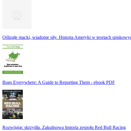
Oślizgłe macki, wiadome siły. Historia Ameryki w teoriach spiskowy
Bugs Everywhere: A Guide to Reporting Them - ebook PDF
Rozwijając skrzydła. Zakulisowa historia zespołu Red Bull Racing