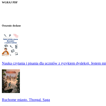
WGRAJ PDF
Ostatnio dodane
Nauka czytania i pisania dla uczniów z ryzykiem dysleksji. Jestem m
Ruchome miasto. Thorgal. Saga