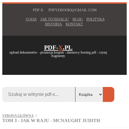
PDF-X
PDFY.EBOOKI@GMAIL.COM
O NAS
JAK TO DZIAŁA?
BLOG
POLITYKA
HISTORIA
KONTAKT
PDF-
X
.PL
upload dokumentów - promocja książek - darmowy hosting pdf - czytaj
fragmenty
STRONA GŁÓWNA
TOM 3 - JAK W RAJU - MCNAUGHT JUDITH