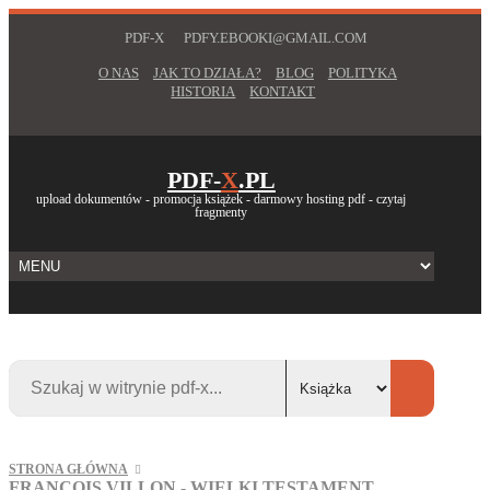
PDF-X
PDFY.EBOOKI@GMAIL.COM
O NAS
JAK TO DZIAŁA?
BLOG
POLITYKA
HISTORIA
KONTAKT
PDF-
X
.PL
upload dokumentów - promocja książek - darmowy hosting pdf - czytaj
fragmenty
STRONA GŁÓWNA
FRANCOIS VILLON - WIELKI TESTAMENT