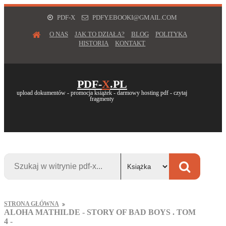
PDF-X
PDFY.EBOOKI@GMAIL.COM
O NAS
JAK TO DZIAŁA?
BLOG
POLITYKA
HISTORIA
KONTAKT
PDF-
X
.PL
upload dokumentów - promocja książek - darmowy hosting pdf - czytaj
fragmenty
STRONA GŁÓWNA
ALOHA MATHILDE - STORY OF BAD BOYS . TOM
4 -