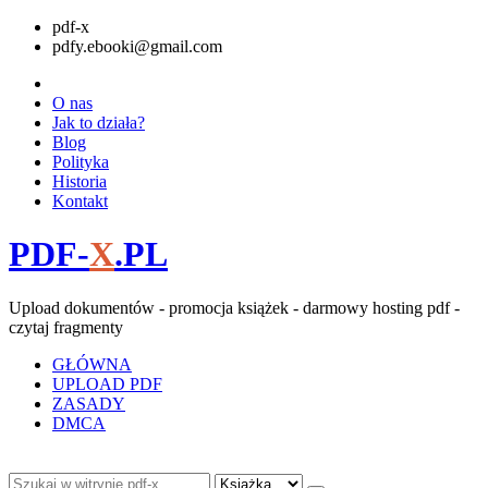
pdf-x
pdfy.ebooki@gmail.com
O nas
Jak to działa?
Blog
Polityka
Historia
Kontakt
PDF-
X
.PL
Upload dokumentów - promocja książek - darmowy hosting pdf -
czytaj fragmenty
GŁÓWNA
UPLOAD PDF
ZASADY
DMCA