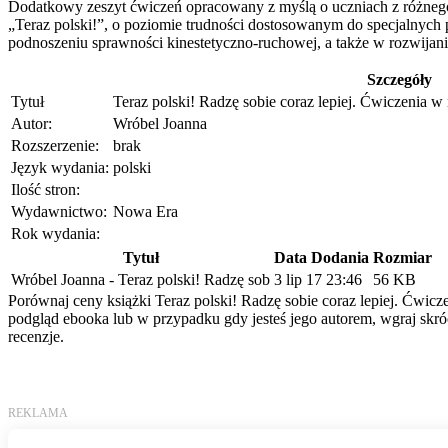
Dodatkowy zeszyt ćwiczeń opracowany z myślą o uczniach z różnego
„Teraz polski!”, o poziomie trudności dostosowanym do specjalnyc
podnoszeniu sprawności kinestetyczno-ruchowej, a także w rozwijan
Szczegóły
Tytuł
Teraz polski! Radzę sobie coraz lepiej. Ćwiczenia w
Autor:
Wróbel Joanna
Rozszerzenie:
brak
Język wydania:
polski
Ilość stron:
Wydawnictwo:
Nowa Era
Rok wydania:
Tytuł
Data Dodania
Rozmiar
Wróbel Joanna - Teraz polski! Radzę sob
3 lip 17 23:46
56 KB
Porównaj ceny książki Teraz polski! Radzę sobie coraz lepiej. Ćwicze
podgląd ebooka lub w przypadku gdy jesteś jego autorem, wgraj skró
recenzje.