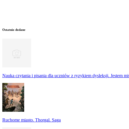
Ostatnio dodane
Nauka czytania i pisania dla uczniów z ryzykiem dysleksji. Jestem m
Ruchome miasto. Thorgal. Saga