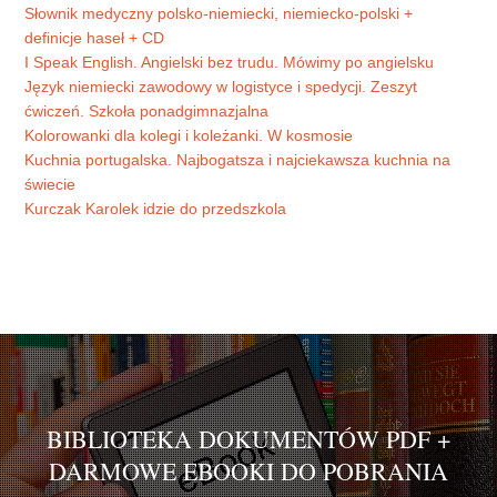
Słownik medyczny polsko-niemiecki, niemiecko-polski +
definicje haseł + CD
I Speak English. Angielski bez trudu. Mówimy po angielsku
Język niemiecki zawodowy w logistyce i spedycji. Zeszyt
ćwiczeń. Szkoła ponadgimnazjalna
Kolorowanki dla kolegi i koleżanki. W kosmosie
Kuchnia portugalska. Najbogatsza i najciekawsza kuchnia na
świecie
Kurczak Karolek idzie do przedszkola
BIBLIOTEKA DOKUMENTÓW PDF +
DARMOWE EBOOKI DO POBRANIA