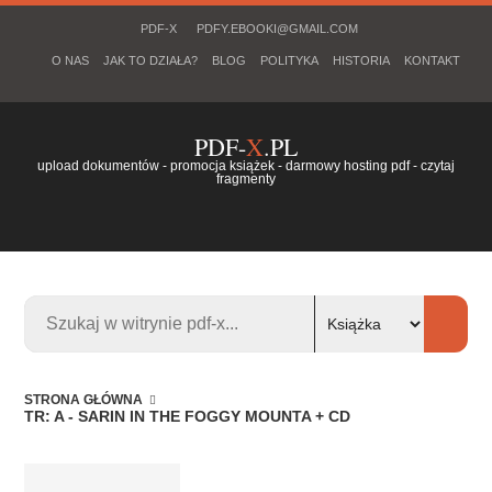
PDF-X
PDFY.EBOOKI@GMAIL.COM
O NAS
JAK TO DZIAŁA?
BLOG
POLITYKA
HISTORIA
KONTAKT
PDF-
X
.PL
upload dokumentów - promocja książek - darmowy hosting pdf - czytaj
fragmenty
STRONA GŁÓWNA
TR: A - SARIN IN THE FOGGY MOUNTA + CD