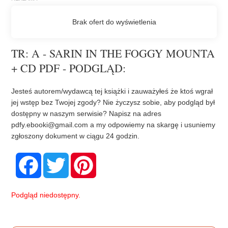
TR: A - SARIN IN THE FOGGY MOUNTA
+ CD PDF - PODGLĄD:
Jesteś autorem/wydawcą tej książki i zauważyłeś że ktoś wgrał
jej wstęp bez Twojej zgody? Nie życzysz sobie, aby podgląd był
dostępny w naszym serwisie? Napisz na adres
pdfy.ebooki@gmail.com
a my odpowiemy na skargę i usuniemy
zgłoszony dokument w ciągu 24 godzin.
F
T
P
a
w
i
c
i
n
e
t
t
b
t
e
Podgląd niedostępny.
o
e
r
o
r
e
k
s
t