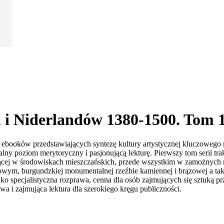
 i Niderlandów 1380-1500. Tom 
h ebooków przedstawiających syntezę kultury artystycznej kluczowego
alny poziom merytoryczny i pasjonującą lekturę. Pierwszy tom serii tr
jącej w środowiskach mieszczańskich, przede wszystkim w zamożnych mi
owym, burgundzkiej monumentalnej rzeźbie kamiennej i brązowej a tak
ne jako specjalistyczna rozprawa, cenna dla osób zajmujących się sztuk
kawa i zajmująca lektura dla szerokiego kręgu publiczności.