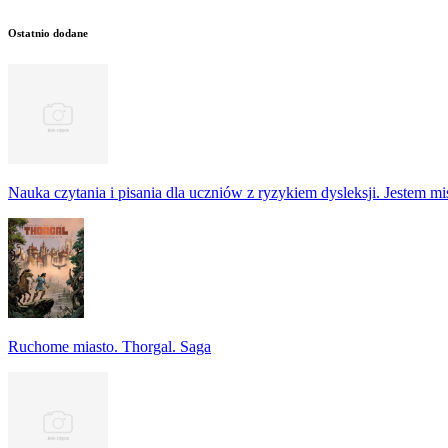
Ostatnio dodane
Nauka czytania i pisania dla uczniów z ryzykiem dysleksji. Jestem m
Ruchome miasto. Thorgal. Saga