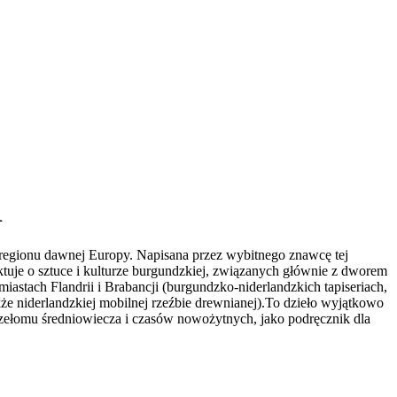
1
 regionu dawnej Europy. Napisana przez wybitnego znawcę tej
aktuje o sztuce i kulturze burgundzkiej, związanych głównie z dworem
astach Flandrii i Brabancji (burgundzko-niderlandzkich tapiseriach,
że niderlandzkiej mobilnej rzeźbie drewnianej).To dzieło wyjątkowo
ą przełomu średniowiecza i czasów nowożytnych, jako podręcznik dla