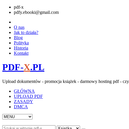
pdf-x
pdfy.ebooki@gmail.com
O nas
Jak to działa?
Blog
Polityka
Historia
Kontakt
PDF-
X
.PL
Upload dokumentów - promocja książek - darmowy hosting pdf - czy
GŁÓWNA
UPLOAD PDF
ZASADY
DMCA