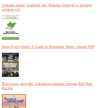
Oślizgłe macki, wiadome siły. Historia Ameryki w teoriach
spiskowych
Bugs Everywhere: A Guide to Reporting Them - ebook PDF
Rozwijając skrzydła. Zakulisowa historia zespołu Red Bull
Racing