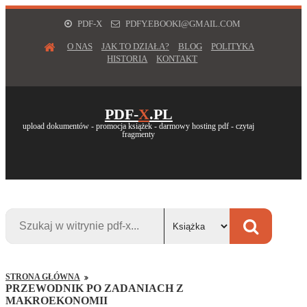
PDF-X
PDFY.EBOOKI@GMAIL.COM
O NAS
JAK TO DZIAŁA?
BLOG
POLITYKA
HISTORIA
KONTAKT
PDF-
X
.PL
upload dokumentów - promocja książek - darmowy hosting pdf - czytaj
fragmenty
STRONA GŁÓWNA
PRZEWODNIK PO ZADANIACH Z
MAKROEKONOMII