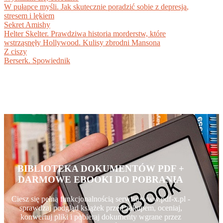
W pułapce myśli. Jak skutecznie poradzić sobie z depresją,
stresem i lękiem
Sekret Amishy
Helter Skelter. Prawdziwa historia morderstw, które
wstrząsnęły Hollywood. Kulisy zbrodni Mansona
Z ciszy
Berserk. Spowiednik
BIBLIOTEKA DOKUMENTÓW PDF +
DARMOWE EBOOKI DO POBRANIA
Ciesz się pełną funkcjonalnością serwisu www.pdf-x.pl -
sprawdzaj podgląd książek przed zakupem, oceniaj,
konwertuj pliki i pobieraj dokumenty wgrane przez