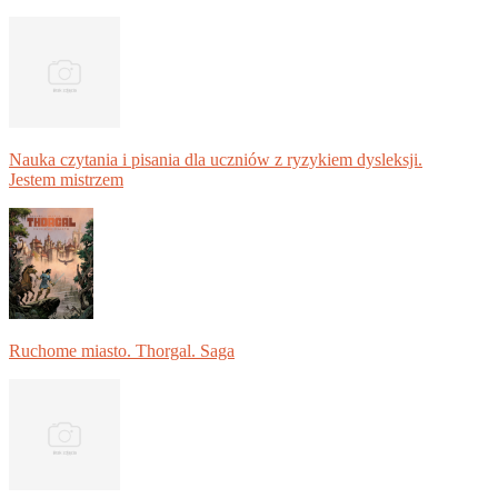
Nauka czytania i pisania dla uczniów z ryzykiem dysleksji.
Jestem mistrzem
Ruchome miasto. Thorgal. Saga