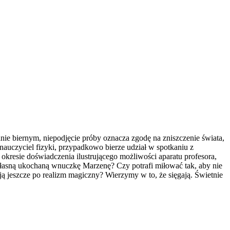
nie biernym, niepodjęcie próby oznacza zgodę na zniszczenie świata,
auczyciel fizyki, przypadkowo bierze udział w spotkaniu z
kresie doświadczenia ilustrującego możliwości aparatu profesora,
 własną ukochaną wnuczkę Marzenę? Czy potrafi miłować tak, aby nie
ą jeszcze po realizm magiczny? Wierzymy w to, że sięgają. Świetnie