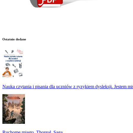
Ostatnio dodane
Nauka czytania i pisania dla uczniów z ryzykiem dysleksji. Jestem m
Ruchome miasto. Thorgal. Saga