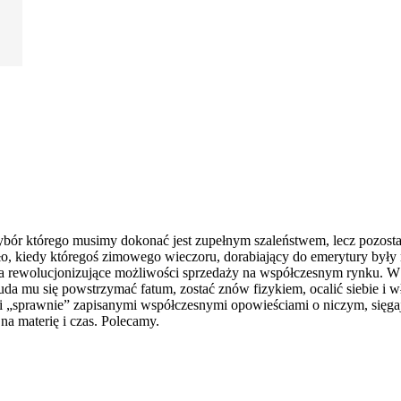
wybór którego musimy dokonać jest zupełnym szaleństwem, lecz pozosta
o, kiedy któregoś zimowego wieczoru, dorabiający do emerytury były n
a rewolucjonizujące możliwości sprzedaży na współczesnym rynku. W o
y uda mu się powstrzymać fatum, zostać znów fizykiem, ocalić siebie i
i „sprawnie” zapisanymi współczesnymi opowieściami o niczym, sięgaj
na materię i czas. Polecamy.