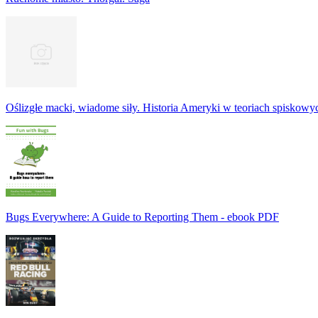
Oślizgłe macki, wiadome siły. Historia Ameryki w teoriach spiskowy
Bugs Everywhere: A Guide to Reporting Them - ebook PDF