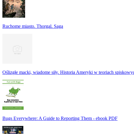
Ruchome miasto. Thorgal. Saga
Oślizgłe macki, wiadome siły. Historia Ameryki w teoriach spiskowy
Bugs Everywhere: A Guide to Reporting Them - ebook PDF