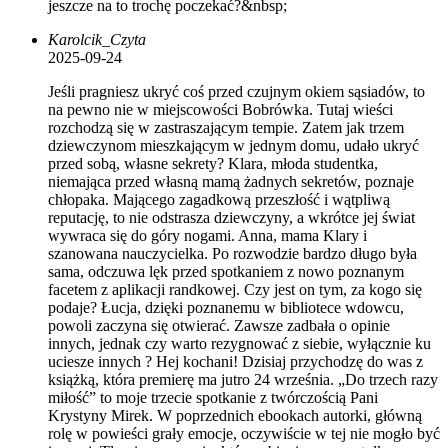
jeszcze na to trochę poczekać?&nbsp;
Karolcik_Czyta
2025-09-24
Jeśli pragniesz ukryć coś przed czujnym okiem sąsiadów, to
na pewno nie w miejscowości Bobrówka. Tutaj wieści
rozchodzą się w zastraszającym tempie. Zatem jak trzem
dziewczynom mieszkającym w jednym domu, udało ukryć
przed sobą, własne sekrety? Klara, młoda studentka,
niemająca przed własną mamą żadnych sekretów, poznaje
chłopaka. Mającego zagadkową przeszłość i wątpliwą
reputację, to nie odstrasza dziewczyny, a wkrótce jej świat
wywraca się do góry nogami. Anna, mama Klary i
szanowana nauczycielka. Po rozwodzie bardzo długo była
sama, odczuwa lęk przed spotkaniem z nowo poznanym
facetem z aplikacji randkowej. Czy jest on tym, za kogo się
podaje? Łucja, dzięki poznanemu w bibliotece wdowcu,
powoli zaczyna się otwierać. Zawsze zadbała o opinie
innych, jednak czy warto rezygnować z siebie, wyłącznie ku
uciesze innych ? Hej kochani! Dzisiaj przychodzę do was z
książką, która premierę ma jutro 24 września. „Do trzech razy
miłość” to moje trzecie spotkanie z twórczością Pani
Krystyny Mirek. W poprzednich ebookach autorki, główną
rolę w powieści grały emocje, oczywiście w tej nie mogło być