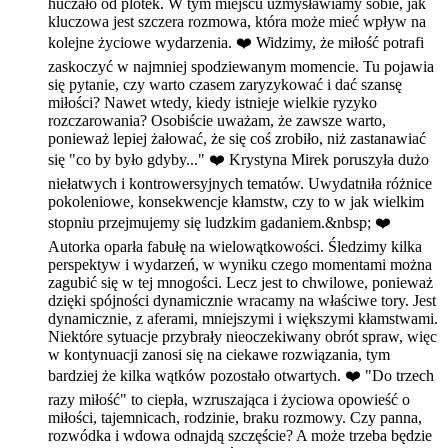
huczało od plotek. W tym miejscu uzmysławiamy sobie, jak
kluczowa jest szczera rozmowa, która może mieć wpływ na
kolejne życiowe wydarzenia. ❤️ Widzimy, że miłość potrafi
zaskoczyć w najmniej spodziewanym momencie. Tu pojawia
się pytanie, czy warto czasem zaryzykować i dać szansę
miłości? Nawet wtedy, kiedy istnieje wielkie ryzyko
rozczarowania? Osobiście uważam, że zawsze warto,
ponieważ lepiej żałować, że się coś zrobiło, niż zastanawiać
się "co by było gdyby..." ❤️ Krystyna Mirek poruszyła dużo
niełatwych i kontrowersyjnych tematów. Uwydatniła różnice
pokoleniowe, konsekwencje kłamstw, czy to w jak wielkim
stopniu przejmujemy się ludzkim gadaniem.&nbsp; ❤️
Autorka oparła fabułę na wielowątkowości. Śledzimy kilka
perspektyw i wydarzeń, w wyniku czego momentami można
zagubić się w tej mnogości. Lecz jest to chwilowe, ponieważ
dzięki spójności dynamicznie wracamy na właściwe tory. Jest
dynamicznie, z aferami, mniejszymi i większymi kłamstwami.
Niektóre sytuacje przybrały nieoczekiwany obrót spraw, więc
w kontynuacji zanosi się na ciekawe rozwiązania, tym
bardziej że kilka wątków pozostało otwartych. ❤️ "Do trzech
razy miłość" to ciepła, wzruszająca i życiowa opowieść o
miłości, tajemnicach, rodzinie, braku rozmowy. Czy panna,
rozwódka i wdowa odnajdą szczęście? A może trzeba będzie