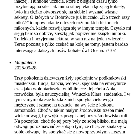
inaczej. Tłumione uczucia, które z biegiem czasu tylko
przybierają na sile. Jak mimo silnej relacji łączącej kobiety,
było im ciężko otworzyć się na siebie i wyznać własne
sekrety. O których w Bobrówce już huczało. „Do trzech razy
miłość” to opowiadanie o trzech różnorakich historiach
miłosnych, każda rozwijająca się w innym tempie. Czytało mi
się ją bardzo dobrze, zresztą jak poprzednie książki autorki.
To lekka i przyjemna lektura, w sam raz na jeden wieczór.
Teraz pozostaje tylko czekać na kolejne tomy, jestem bardzo
interesująca dalszych losów bohaterów! Ocena: 7/10⭐️
Magdalena
2025-09-28
Trzy pokolenia dziewczyn żyły spokojnie w podkrakowski
miasteczku. Łucja, babcia, wdowa, spędzała na emeryturze
czas jako wolontariuszka w bibliotece. Jej córka Ania,
rozwódka, była nauczycielką. Wnuczka Klara, studentka. I w
tym samym okresie każda z nich spotyka ciekawego
mężczyznę i szansę na uczucie, na wyjście z kokonu
samotności. Choć w takim małym środowisku trzeba mieć
wiele odwagi, by wyjść z przypisanej przez środowisko roli.
Na początku, choć do tej pory były ze sobą blisko, nie mają
odwagi porozmawiać ze sobą o tym, że chcą, że znalazły w
sobie odwagę, by spotykać się z nowoprzybyłym starszym