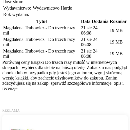
Ilość stron:
Wydawnictwo:
Wydawnictwo Harde
Rok wydania:
Tytuł
Data Dodania
Rozmiar
Magdalena Trubowicz - Do trzech razy
21 sie 24
19 MB
mił
06:08
Magdalena Trubowicz - Do trzech razy
21 sie 24
19 MB
mił
06:08
Magdalena Trubowicz - Do trzech razy
21 sie 24
19 MB
mił
06:08
Porównaj ceny książki Do trzech razy miłość w internetowych
sklepach i wybierz dla siebie najtańszą ofertę. Zobacz u nas podgląd
ebooka lub w przypadku gdy jesteś jego autorem, wgraj skróconą
wersję książki, aby zachęcić użytkowników do zakupu. Zanim
zdecydujesz się na zakup, sprawdź szczegółowe informacje, opis i
recenzje.