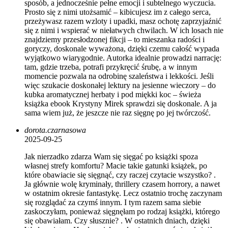
sposób, a jednocześnie pełne emocji i subtelnego wyczucia.
Prosto się z nimi utożsamić – kibicujesz im z całego serca,
przeżywasz razem wzloty i upadki, masz ochotę zaprzyjaźnić
się z nimi i wspierać w niełatwych chwilach. W ich losach nie
znajdziemy przesłodzonej fikcji – to mieszanka radości i
goryczy, doskonale wyważona, dzięki czemu całość wypada
wyjątkowo wiarygodnie. Autorka idealnie prowadzi narrację:
tam, gdzie trzeba, potrafi przykręcić śrubę, a w innym
momencie pozwala na odrobinę szaleństwa i lekkości. Jeśli
więc szukacie doskonałej lektury na jesienne wieczory – do
kubka aromatycznej herbaty i pod miękki koc – świeża
książka ebook Krystyny Mirek sprawdzi się doskonale. A ja
sama wiem już, że jeszcze nie raz sięgnę po jej twórczość.
dorota.czarnasowa
2025-09-25
Jak nierzadko zdarza Wam się sięgać po książki spoza
własnej strefy komfortu? Macie takie gatunki książek, po
które obawiacie się sięgnąć, czy raczej czytacie wszystko? .
Ja głównie wolę kryminały, thrillery czasem horrory, a nawet
w ostatnim okresie fantastykę. Lecz ostatnio trochę zaczynam
się rozglądać za czymś innym. I tym razem sama siebie
zaskoczyłam, ponieważ sięgnęłam po rodzaj książki, którego
się obawiałam. Czy słusznie? . W ostatnich dniach, dzięki