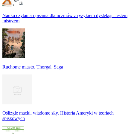
Nauka czytania i pisania dla uczniów z ryzykiem dysleksji. Jestem
mistrzem
Ruchome miasto. Thorgal. Saga
Oślizgłe macki, wiadome siły. Historia Ameryki w teoriach
spiskowych