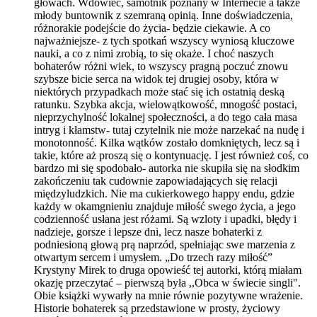
głowach. Wdowiec, samotnik poznany w Internecie a także
młody buntownik z szemraną opinią. Inne doświadczenia,
różnorakie podejście do życia- będzie ciekawie. A co
najważniejsze- z tych spotkań wszyscy wyniosą kluczowe
nauki, a co z nimi zrobią, to się okaże. I choć naszych
bohaterów różni wiek, to wszyscy pragną poczuć znowu
szybsze bicie serca na widok tej drugiej osoby, która w
niektórych przypadkach może stać się ich ostatnią deską
ratunku. Szybka akcja, wielowątkowość, mnogość postaci,
nieprzychylność lokalnej społeczności, a do tego cała masa
intryg i kłamstw- tutaj czytelnik nie może narzekać na nudę i
monotonność. Kilka wątków zostało domkniętych, lecz są i
takie, które aż proszą się o kontynuację. I jest również coś, co
bardzo mi się spodobało- autorka nie skupiła się na słodkim
zakończeniu tak cudownie zapowiadających się relacji
międzyludzkich. Nie ma cukierkowego happy endu, gdzie
każdy w okamgnieniu znajduje miłość swego życia, a jego
codzienność usłana jest różami. Są wzloty i upadki, błędy i
nadzieje, gorsze i lepsze dni, lecz nasze bohaterki z
podniesioną głową prą naprzód, spełniając swe marzenia z
otwartym sercem i umysłem. „Do trzech razy miłość”
Krystyny Mirek to druga opowieść tej autorki, którą miałam
okazję przeczytać – pierwszą była ,,Obca w świecie singli".
Obie książki wywarły na mnie równie pozytywne wrażenie.
Historie bohaterek są przedstawione w prosty, życiowy