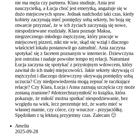
nie ma męża czy partnera. Klara studiuje, Ania jest
nauczycielką, a Łucja choć jest emerytką, angażuje się w
dużo miejscowych spraw. Jednak nadchodzi taki czas, kiedy
kobiety zaczynają mieć pomiędzy sobą sekrety, bo boją się
otwarcie przyznać, że w ich życiach zaczynają się nowe,
niespodziewane rozdziały. Klara poznaje Maksa,
niegrzecznego młodego mężczyznę, który pracuje w
miejscowej pizzeri, nikt nie wie, skąd się wziął i dlaczego
właściciel lokalu postanowił go zatrudnić. Ania zaczyna
spotykać się z facetem poznanym w internecie. Dziewczyna
jest ostrożna i nadaje powolne tempo tej relacji. Natomiast
Łucja zaczyna się spotykać z przystojnym wdowcem, który
zawitał do ich małej miejscowości. Jakie sekrety skrywają ci
mężczyźni i dlaczego dziewczyny ukrywają pomiędzy sobą
uczucia? Czy niedpowiedzenia mogą zepsuć te raczkujące
relacje? Czy Klara, Łucja i Anna zaznają szczęścia czy może
zostaną zranione? #dotrzechrazymiłość to książka, która
pokazuje, że miłość można spotkać niespodziewanie, bez
względu na wiek, lecz prezentuje też, że warto mieć w
własnej mamie, czy córce, czy wnuczce - przyjaciółkę.
Spędziłam z tą lekturą przyjemny czas. Zalecam 🙂
Amelia
2025-09-28