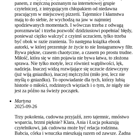
panem, z mężczną poznanym na internetowej grupie
czytelniczej, z intrygującym chłopakiem od niedawna
pracującym w miejscowej pizzerii. Tajemnice I kłamstwa
mają to do siebie, że wychodzą na jaw w najmniej
spodziewanych momentach. I wówczas trzeba z odwagą
porozmawiać i trzeba pozwolić dzidziusiowi popełniać błędy,
ponieważ ciężko walczyć z czyimś uczuciem, tylko trzeba
być obok w razie zranienia. To następna książka ebook
autorki, w której prezentuje że życie to nie Instagramowy filtr.
Bywa piękne, czasem chaotyczne, a czasem po prostu trudne.
Miłość, która się w nim pojawia nie bywa łatwa, to złożona
sprawa. Nie tylko motyle, lecz również wątpliwości, lęk,
nadzieja. Inaczej widzą rozwijające się uczucie dziewczyny
(już wiją gniazdko), inaczej mężczyźni (miło jest, lecz nie
myślą o gniazdku). To opowiadanie dla tych, którzy lubią
historie o miłości, rodzinnych więziach i o tym, że nigdy nie
jest za późno na świeży początek.
Martyna
2025-09-26
Trzy pokolenia, cudowna przyjaźń, zero tajemnic, mnóstwo
wsparcia, brzmi pięknie? Klara, Ania i Łucja pokazują
czytelnikowi, jak cudowna może być relacja rodzinna.
Babcia, córka i wnuczka mieszkają razem od zawsze. Żadna