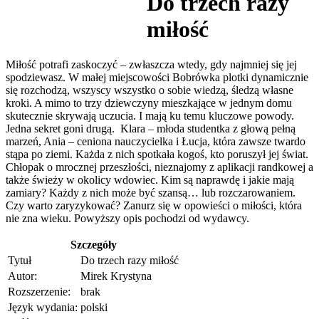
Do trzech razy
miłość
Miłość potrafi zaskoczyć – zwłaszcza wtedy, gdy najmniej się jej
spodziewasz. W małej miejscowości Bobrówka plotki dynamicznie
się rozchodzą, wszyscy wszystko o sobie wiedzą, śledzą własne
kroki. A mimo to trzy dziewczyny mieszkające w jednym domu
skutecznie skrywają uczucia. I mają ku temu kluczowe powody.
Jedna sekret goni drugą. Klara – młoda studentka z głową pełną
marzeń, Ania – ceniona nauczycielka i Łucja, która zawsze twardo
stąpa po ziemi. Każda z nich spotkała kogoś, kto poruszył jej świat.
Chłopak o mrocznej przeszłości, nieznajomy z aplikacji randkowej a
także świeży w okolicy wdowiec. Kim są naprawdę i jakie mają
zamiary? Każdy z nich może być szansą… lub rozczarowaniem.
Czy warto zaryzykować? Zanurz się w opowieści o miłości, która
nie zna wieku. Powyższy opis pochodzi od wydawcy.
Szczegóły
Tytuł
Do trzech razy miłość
Autor:
Mirek Krystyna
Rozszerzenie:
brak
Język wydania:
polski