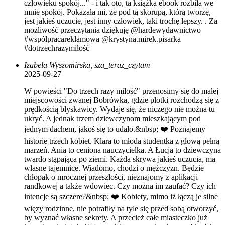
człowieku spokój..." - i tak oto, ta książka ebook rozbiła we
mnie spokój. Pokazała mi, że pod tą skorupą, którą tworzę,
jest jakieś uczucie, jest inny człowiek, taki trochę lepszy. . Za
możliwość przeczytania dziękuję @hardewydawnictwo
#współpracareklamowa @krystyna.mirek.pisarka
#dotrzechrazymiłość
Izabela Wyszomirska, sza_teraz_czytam
2025-09-27
W powieści "Do trzech razy miłość" przenosimy się do małej
miejscowości zwanej Bobrówka, gdzie plotki rozchodzą się z
prędkością błyskawicy. Wydaje się, że niczego nie można tu
ukryć. A jednak trzem dziewczynom mieszkającym pod
jednym dachem, jakoś się to udało.&nbsp; ❤️ Poznajemy
historie trzech kobiet. Klara to młoda studentka z głową pełną
marzeń. Ania to ceniona nauczycielka. A Łucja to dziewczyna
twardo stąpająca po ziemi. Każda skrywa jakieś uczucia, ma
własne tajemnice. Wiadomo, chodzi o mężczyzn. Będzie
chłopak o mrocznej przeszłości, nieznajomy z aplikacji
randkowej a także wdowiec. Czy można im zaufać? Czy ich
intencje są szczere?&nbsp; ❤️ Kobiety, mimo iż łączą je silne
więzy rodzinne, nie potrafiły na tyle się przed sobą otworzyć,
by wyznać własne sekrety. A przecież całe miasteczko już