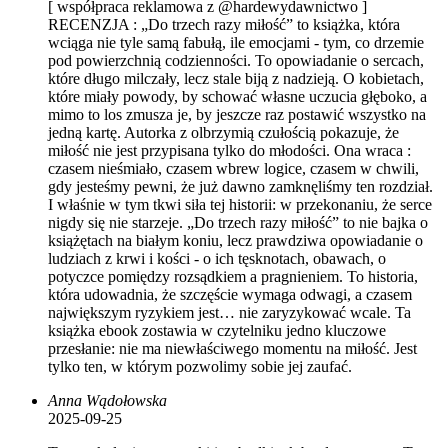
[ współpraca reklamowa z @hardewydawnictwo ]
RECENZJA : „Do trzech razy miłość” to książka, która
wciąga nie tyle samą fabułą, ile emocjami - tym, co drzemie
pod powierzchnią codzienności. To opowiadanie o sercach,
które długo milczały, lecz stale biją z nadzieją. O kobietach,
które miały powody, by schować własne uczucia głęboko, a
mimo to los zmusza je, by jeszcze raz postawić wszystko na
jedną kartę. Autorka z olbrzymią czułością pokazuje, że
miłość nie jest przypisana tylko do młodości. Ona wraca :
czasem nieśmiało, czasem wbrew logice, czasem w chwili,
gdy jesteśmy pewni, że już dawno zamknęliśmy ten rozdział.
I właśnie w tym tkwi siła tej historii: w przekonaniu, że serce
nigdy się nie starzeje. „Do trzech razy miłość” to nie bajka o
książętach na białym koniu, lecz prawdziwa opowiadanie o
ludziach z krwi i kości - o ich tęsknotach, obawach, o
potyczce pomiędzy rozsądkiem a pragnieniem. To historia,
która udowadnia, że szczęście wymaga odwagi, a czasem
największym ryzykiem jest… nie zaryzykować wcale. Ta
książka ebook zostawia w czytelniku jedno kluczowe
przesłanie: nie ma niewłaściwego momentu na miłość. Jest
tylko ten, w którym pozwolimy sobie jej zaufać.
Anna Wądołowska
2025-09-25