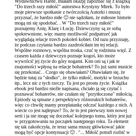
Wydawnictwu Harde, miałam okazję zapoznać się z książką
"Do trzech razy miłość" autorstwa Krystyny Mirek. To było
moje pierwsze spotkanie z twórczością Autorki i muszę
przyznać, że bardzo miłe 🙂 nie sądziłam, że miłosne historie
mogą mi się spodobać. . W "Do trzech razy miłość"
poznajemy Anię, Klarę i Łucję. Dziewczyny są ze sobą
spokrewnione, więc mamy możliwość podpatrzeć jak
wyglądają relacje trzech pokoleń kobiet. Od razu przyznaję,
że podczas czytania bardzo zazdrościłam im tej relacji.
Wspólne rozmowy, wspólna troska, czuć tę rodzinna więź. Z
czasem każda z dziewczyn poznaje kogoś, kto może
wywrócić jej życie do góry nogami. Kim oni są i jak te
znajomości wpłyną na relacje bohaterek? To już sami musicie
się przekonać. . Czego się obawiałam? Obawiałam się, że
będzie tutaj za "słodko", że tylko miłość, motyki w brzuchu
itp., lecz nic z tych rzeczy. Tu jest po prostu życie. Książka
ebook jest bardzo nieźle napisana, chciało ją się czytać i
poznawać bohaterów, nie czułam się "przytłoczona" miłością.
Epizody są spisane z perspektywy różnorakich bohaterów,
więc co chwilę mamy przeplatankę odczuć każdego z nich. A
wiecie co jest najlepsze? To, że to jest pierwszy tom nowej
serii i ja nie mogę się doczekać kolejnego tomu, który jest już
w przygotowaniu na początek następnego roku. Ta element
się tak zakończyła, że teraz sama muszę główkować jakie
mogą być opcje kontynuacji 🙂 . "... Miłość potrafi rozbić w