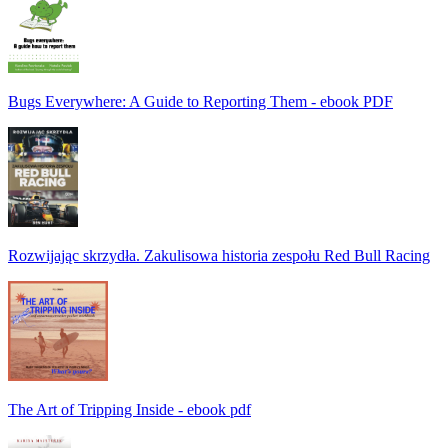
Bugs Everywhere: A Guide to Reporting Them - ebook PDF
Rozwijając skrzydła. Zakulisowa historia zespołu Red Bull Racing
The Art of Tripping Inside - ebook pdf