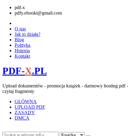
pdf-x
pdfy.ebooki@gmail.com
O nas
Jak to działa?
Blog
Polityka
Historia
Kontakt
PDF-
X
.PL
Upload dokumentów - promocja książek - darmowy hosting pdf -
czytaj fragmenty
GŁÓWNA
UPLOAD PDF
ZASADY
DMCA