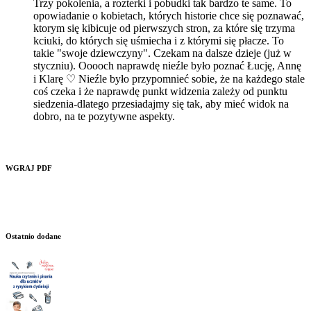
Trzy pokolenia, a rozterki i pobudki tak bardzo te same. To
opowiadanie o kobietach, których historie chce się poznawać,
ktorym się kibicuje od pierwszych stron, za które się trzyma
kciuki, do których się uśmiecha i z którymi się płacze. To
takie "swoje dziewczyny". Czekam na dalsze dzieje (już w
styczniu). Ooooch naprawdę nieźle było poznać Łucję, Annę
i Klarę ♡ Nieźle było przypomnieć sobie, że na każdego stale
coś czeka i że naprawdę punkt widzenia zależy od punktu
siedzenia-dlatego przesiadajmy się tak, aby mieć widok na
dobro, na te pozytywne aspekty.
WGRAJ PDF
Ostatnio dodane