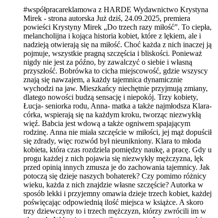
#współpracareklamowa z HARDE Wydawnictwo Krystyna
Mirek - strona autorska Już dziś, 24.09.2025, premiera
powieści Krystyny Mirek „Do trzech razy miłość”. To ciepła,
melancholijna i kojąca historia kobiet, które z lękiem, ale i
nadzieją otwierają się na miłość. Choć każda z nich inaczej ją
pojmuje, wszystkie pragną szczęścia i bliskości. Ponieważ
nigdy nie jest za późno, by zawalczyć o siebie i własną
przyszłość. Bobrówka to cicha miejscowość, gdzie wszyscy
znają się nawzajem, a każdy tajemnica dynamicznie
wychodzi na jaw. Mieszkańcy niechętnie przyjmują zmiany,
dlatego nowości budzą sensację i niepokój. Trzy kobiety,
Łucja- seniorka rodu, Anna- matka a także najmłodsza Klara-
córka, wspierają się na każdym kroku, tworząc niezwykłą
więź. Babcia jest wdową a także ogniwem spajającym
rodzinę. Anna nie miała szczęście w miłości, jej mąż dopuścił
się zdrady, więc rozwód był nieunikniony. Klara to młoda
kobieta, która czas rozdziela pomiędzy naukę, a pracę. Gdy u
progu każdej z nich pojawia się niezwykły mężczyzna, lęk
przed opinią innych zmusza je do zachowania tajemnicy. Jak
potoczą się dzieje naszych bohaterek? Czy pomimo różnicy
wieku, każda z nich znajdzie własne szczęście? Autorka w
sposób lekki i przyjemny omawia dzieje trzech kobiet, każdej
poświęcając odpowiednią ilość miejsca w książce. A skoro
trzy dziewczyny to i trzech mężczyzn, którzy zwrócili im w