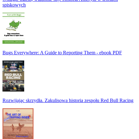
spiskowych
Bugs Everywhere: A Guide to Reporting Them - ebook PDF
Rozwijając skrzydła. Zakulisowa historia zespołu Red Bull Racing