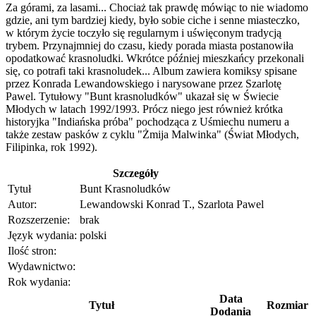
Za górami, za lasami... Chociaż tak prawdę mówiąc to nie wiadomo
gdzie, ani tym bardziej kiedy, było sobie ciche i senne miasteczko,
w którym życie toczyło się regularnym i uświęconym tradycją
trybem. Przynajmniej do czasu, kiedy porada miasta postanowiła
opodatkować krasnoludki. Wkrótce później mieszkańcy przekonali
się, co potrafi taki krasnoludek... Album zawiera komiksy spisane
przez Konrada Lewandowskiego i narysowane przez Szarlotę
Pawel. Tytułowy "Bunt krasnoludków" ukazał się w Świecie
Młodych w latach 1992/1993. Prócz niego jest również krótka
historyjka "Indiańska próba" pochodząca z Uśmiechu numeru a
także zestaw pasków z cyklu "Żmija Malwinka" (Świat Młodych,
Filipinka, rok 1992).
Szczegóły
Tytuł
Bunt Krasnoludków
Autor:
Lewandowski Konrad T., Szarlota Pawel
Rozszerzenie:
brak
Język wydania:
polski
Ilość stron:
Wydawnictwo:
Rok wydania:
Data
Tytuł
Rozmiar
Dodania