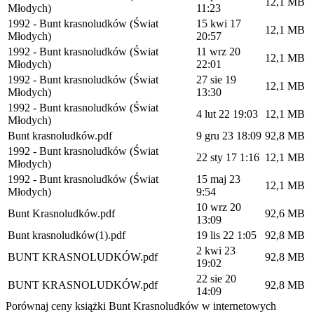
12,1 MB
Młodych)
11:23
1992 - Bunt krasnoludków (Świat
15 kwi 17
12,1 MB
Młodych)
20:57
1992 - Bunt krasnoludków (Świat
11 wrz 20
12,1 MB
Młodych)
22:01
1992 - Bunt krasnoludków (Świat
27 sie 19
12,1 MB
Młodych)
13:30
1992 - Bunt krasnoludków (Świat
4 lut 22 19:03
12,1 MB
Młodych)
Bunt krasnoludków.pdf
9 gru 23 18:09
92,8 MB
1992 - Bunt krasnoludków (Świat
22 sty 17 1:16
12,1 MB
Młodych)
1992 - Bunt krasnoludków (Świat
15 maj 23
12,1 MB
Młodych)
9:54
10 wrz 20
Bunt Krasnoludków.pdf
92,6 MB
13:09
Bunt krasnoludków(1).pdf
19 lis 22 1:05
92,8 MB
2 kwi 23
BUNT KRASNOLUDKÓW.pdf
92,8 MB
19:02
22 sie 20
BUNT KRASNOLUDKÓW.pdf
92,8 MB
14:09
Porównaj ceny książki Bunt Krasnoludków w internetowych