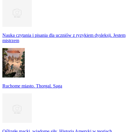
Nauka czytania i pisania dla uczniów z ryzykiem dysleksji. Jestem
mistrzem
Ruchome miasto. Thorgal. Saga
Oślizgłe macki, wiadome siły. Historia Ameryki w teoriach