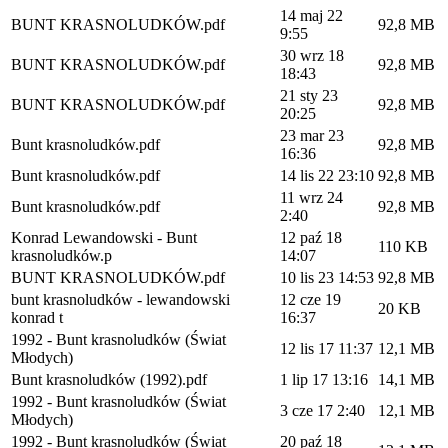
14 maj 22
BUNT KRASNOLUDKÓW.pdf
92,8 MB
9:55
30 wrz 18
BUNT KRASNOLUDKÓW.pdf
92,8 MB
18:43
21 sty 23
BUNT KRASNOLUDKÓW.pdf
92,8 MB
20:25
23 mar 23
Bunt krasnoludków.pdf
92,8 MB
16:36
Bunt krasnoludków.pdf
14 lis 22 23:10
92,8 MB
11 wrz 24
Bunt krasnoludków.pdf
92,8 MB
2:40
Konrad Lewandowski - Bunt
12 paź 18
110 KB
krasnoludków.p
14:07
BUNT KRASNOLUDKÓW.pdf
10 lis 23 14:53
92,8 MB
bunt krasnoludków - lewandowski
12 cze 19
20 KB
konrad t
16:37
1992 - Bunt krasnoludków (Świat
12 lis 17 11:37
12,1 MB
Młodych)
Bunt krasnoludków (1992).pdf
1 lip 17 13:16
14,1 MB
1992 - Bunt krasnoludków (Świat
3 cze 17 2:40
12,1 MB
Młodych)
1992 - Bunt krasnoludków (Świat
20 paź 18