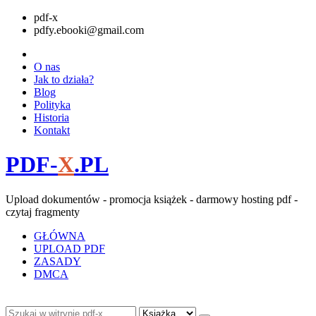
pdf-x
pdfy.ebooki@gmail.com
O nas
Jak to działa?
Blog
Polityka
Historia
Kontakt
PDF-
X
.PL
Upload dokumentów - promocja książek - darmowy hosting pdf -
czytaj fragmenty
GŁÓWNA
UPLOAD PDF
ZASADY
DMCA