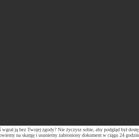
ś wgrał ją bez Twojej zgody? Nie życzysz sobie, aby podgląd był dost
wiemy na skargę i usuniemy zabroniony dokument w ciągu 24 godzin