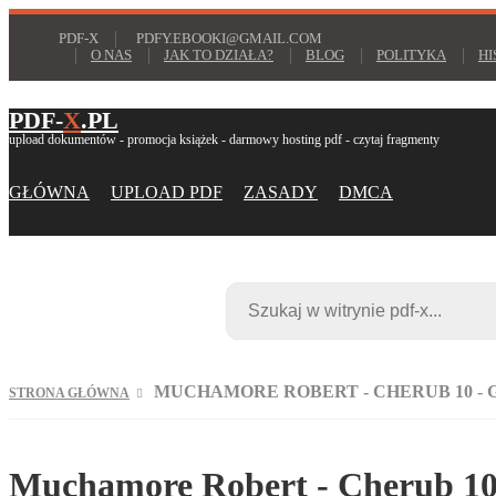
PDF-X
PDFY.EBOOKI@GMAIL.COM
O NAS
JAK TO DZIAŁA?
BLOG
POLITYKA
HI
PDF-
X
.PL
upload dokumentów - promocja książek - darmowy hosting pdf - czytaj fragmenty
GŁÓWNA
UPLOAD PDF
ZASADY
DMCA
MUCHAMORE ROBERT - CHERUB 10 -
STRONA GŁÓWNA
Muchamore Robert - Cherub 10