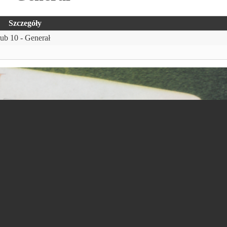
Szczegóły
ub 10 - Generał