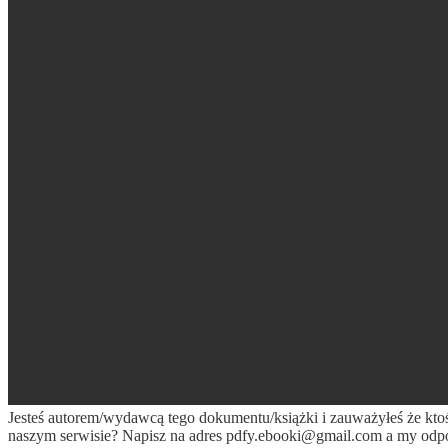
Jesteś autorem/wydawcą tego dokumentu/książki i zauważyłeś że kto
naszym serwisie? Napisz na adres
pdfy.ebooki@gmail.com
a my odpo