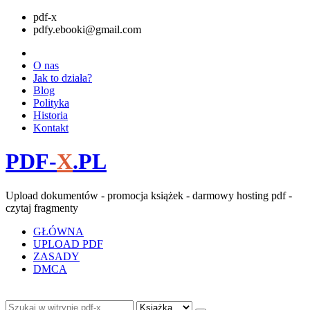
pdf-x
pdfy.ebooki@gmail.com
O nas
Jak to działa?
Blog
Polityka
Historia
Kontakt
PDF-
X
.PL
Upload dokumentów - promocja książek - darmowy hosting pdf -
czytaj fragmenty
GŁÓWNA
UPLOAD PDF
ZASADY
DMCA