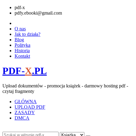
pdf-x
pdfy.ebooki@gmail.com
O nas
Jak to działa?
Blog
Polityka
Historia
Kontakt
PDF-
X
.PL
Upload dokumentów - promocja książek - darmowy hosting pdf -
czytaj fragmenty
GŁÓWNA
UPLOAD PDF
ZASADY
DMCA