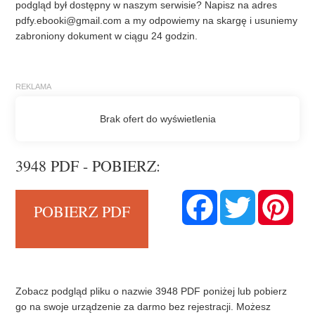
podgląd był dostępny w naszym serwisie? Napisz na adres
pdfy.ebooki@gmail.com
a my odpowiemy na skargę i usuniemy
zabroniony dokument w ciągu 24 godzin.
3948 PDF - POBIERZ:
F
T
P
POBIERZ PDF
a
w
i
c
i
n
e
t
t
b
t
e
o
e
r
o
r
e
k
s
t
Zobacz podgląd pliku o nazwie 3948 PDF poniżej lub pobierz
go na swoje urządzenie za darmo bez rejestracji. Możesz