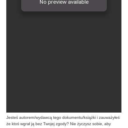
Jesteś autorem/wydawcą tego dokumentu/książki i zauważyłeś
że ktoś wgrał ją bez Twojej zgody? Nie życzysz sobie, aby