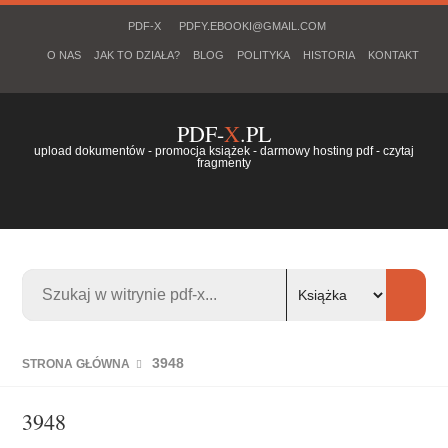
PDF-X
PDFY.EBOOKI@GMAIL.COM
O NAS
JAK TO DZIAŁA?
BLOG
POLITYKA
HISTORIA
KONTAKT
PDF-
X
.PL
upload dokumentów - promocja książek - darmowy hosting pdf - czytaj
fragmenty
3948
STRONA GŁÓWNA
3948