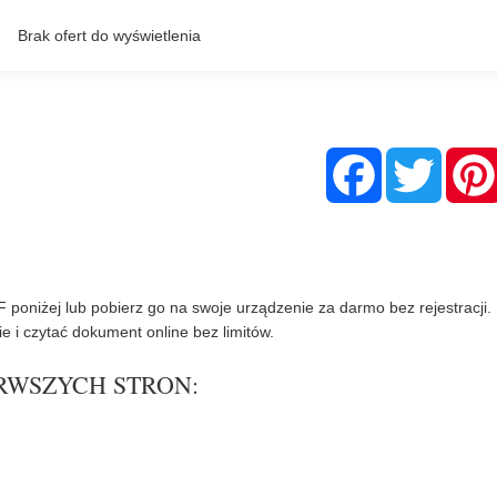
F
T
a
w
c
i
e
t
b
t
o
e
o
r
k
poniżej lub pobierz go na swoje urządzenie za darmo bez rejestracji.
e i czytać dokument online bez limitów.
IERWSZYCH STRON: