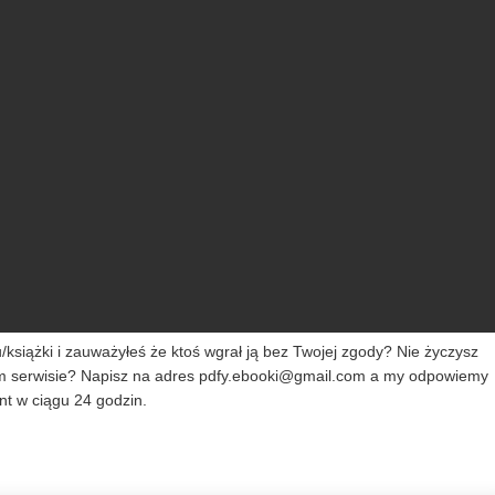
siążki i zauważyłeś że ktoś wgrał ją bez Twojej zgody? Nie życzysz
m serwisie? Napisz na adres
pdfy.ebooki@gmail.com
a my odpowiemy
t w ciągu 24 godzin.