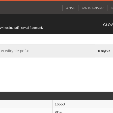
O NAS
JAK TO DZIAŁA?
B
GŁÓ
 hosting pdf - czytaj fragmenty
16553
PDF