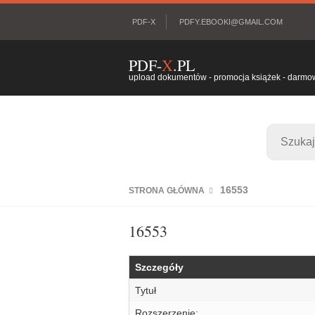
PDF-X
PDFY.EBOOKI@GMAIL.COM
PDF-
X
.PL
upload dokumentów - promocja książek - darmowy
16553
STRONA GŁÓWNA
16553
Szczegóły
Tytuł
Rozszerzenie: