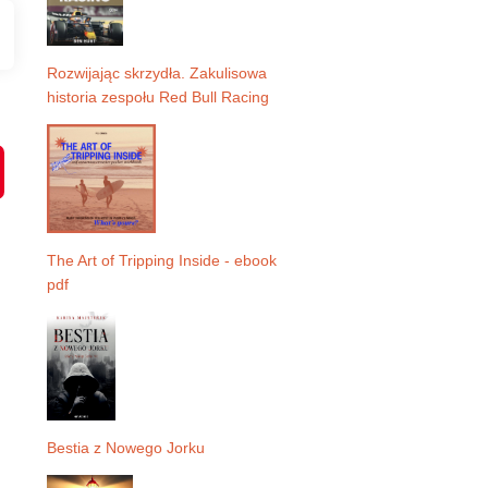
Rozwijając skrzydła. Zakulisowa
historia zespołu Red Bull Racing
P
i
n
t
e
r
e
The Art of Tripping Inside - ebook
s
pdf
t
Bestia z Nowego Jorku