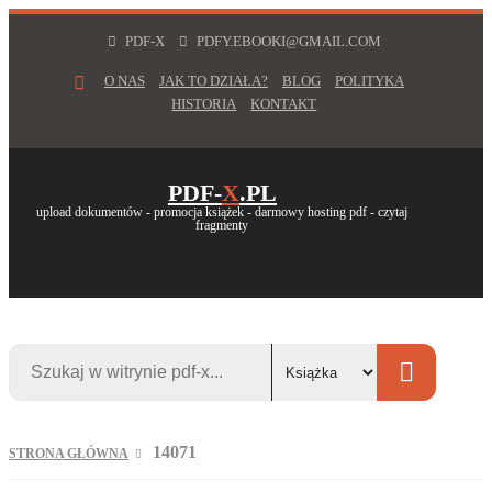
PDF-X
PDFY.EBOOKI@GMAIL.COM
O NAS
JAK TO DZIAŁA?
BLOG
POLITYKA
HISTORIA
KONTAKT
PDF-
X
.PL
upload dokumentów - promocja książek - darmowy hosting pdf - czytaj
fragmenty
14071
STRONA GŁÓWNA