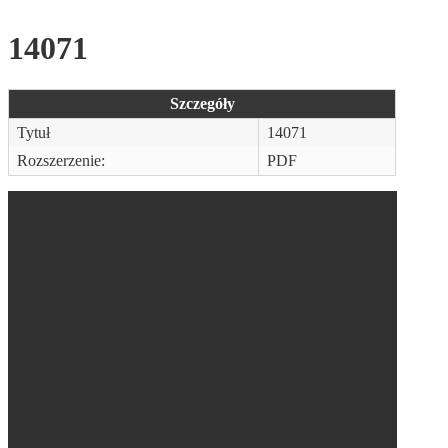
14071
Szczegóły
Tytuł
14071
Rozszerzenie:
PDF