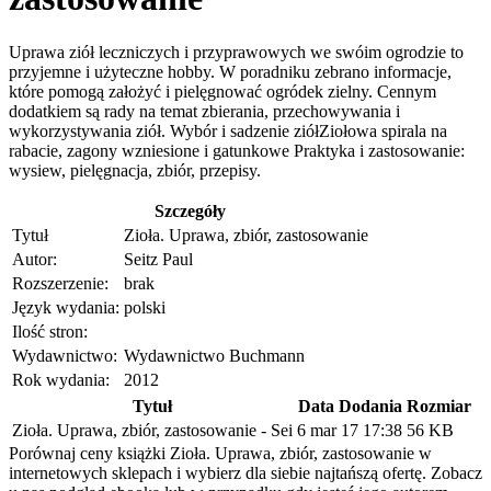
Uprawa ziół leczniczych i przyprawowych we swóim ogrodzie to
przyjemne i użyteczne hobby. W poradniku zebrano informacje,
które pomogą założyć i pielęgnować ogródek zielny. Cennym
dodatkiem są rady na temat zbierania, przechowywania i
wykorzystywania ziół. Wybór i sadzenie ziółZiołowa spirala na
rabacie, zagony wzniesione i gatunkowe Praktyka i zastosowanie:
wysiew, pielęgnacja, zbiór, przepisy.
Szczegóły
Tytuł
Zioła. Uprawa, zbiór, zastosowanie
Autor:
Seitz Paul
Rozszerzenie:
brak
Język wydania:
polski
Ilość stron:
Wydawnictwo:
Wydawnictwo Buchmann
Rok wydania:
2012
Tytuł
Data Dodania
Rozmiar
Zioła. Uprawa, zbiór, zastosowanie - Sei
6 mar 17 17:38
56 KB
Porównaj ceny książki Zioła. Uprawa, zbiór, zastosowanie w
internetowych sklepach i wybierz dla siebie najtańszą ofertę. Zobacz