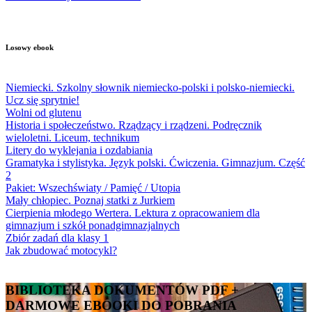
Losowy ebook
Niemiecki. Szkolny słownik niemiecko-polski i polsko-niemiecki.
Ucz się sprytnie!
Wolni od glutenu
Historia i społeczeństwo. Rządzący i rządzeni. Podręcznik
wieloletni. Liceum, technikum
Litery do wyklejania i ozdabiania
Gramatyka i stylistyka. Język polski. Ćwiczenia. Gimnazjum. Część
2
Pakiet: Wszechświaty / Pamięć / Utopia
Mały chłopiec. Poznaj statki z Jurkiem
Cierpienia młodego Wertera. Lektura z opracowaniem dla
gimnazjum i szkół ponadgimnazjalnych
Zbiór zadań dla klasy 1
Jak zbudować motocykl?
BIBLIOTEKA DOKUMENTÓW PDF +
DARMOWE EBOOKI DO POBRANIA