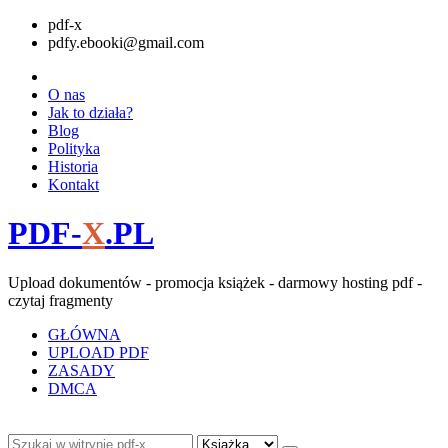
pdf-x
pdfy.ebooki@gmail.com
O nas
Jak to działa?
Blog
Polityka
Historia
Kontakt
PDF-
X
.PL
Upload dokumentów - promocja książek - darmowy hosting pdf -
czytaj fragmenty
GŁÓWNA
UPLOAD PDF
ZASADY
DMCA