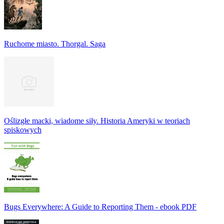
Ruchome miasto. Thorgal. Saga
Oślizgłe macki, wiadome siły. Historia Ameryki w teoriach
spiskowych
Bugs Everywhere: A Guide to Reporting Them - ebook PDF