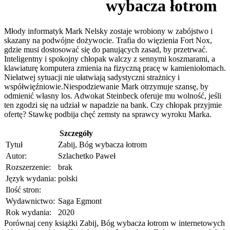
wybacza łotrom
Młody informatyk Mark Nelsky zostaje wrobiony w zabójstwo i
skazany na podwójne dożywocie. Trafia do więzienia Fort Nox,
gdzie musi dostosować się do panujących zasad, by przetrwać.
Inteligentny i spokojny chłopak walczy z sennymi koszmarami, a
klawiaturę komputera zmienia na fizyczną pracę w kamieniołomach.
Niełatwej sytuacji nie ułatwiają sadystyczni strażnicy i
współwięźniowie.Niespodziewanie Mark otrzymuje szansę, by
odmienić własny los. Adwokat Steinbeck oferuje mu wolność, jeśli
ten zgodzi się na udział w napadzie na bank. Czy chłopak przyjmie
ofertę? Stawkę podbija chęć zemsty na sprawcy wyroku Marka.
Szczegóły
Tytuł
Zabij, Bóg wybacza łotrom
Autor:
Szlachetko Paweł
Rozszerzenie:
brak
Język wydania:
polski
Ilość stron:
Wydawnictwo:
Saga Egmont
Rok wydania:
2020
Porównaj ceny książki Zabij, Bóg wybacza łotrom w internetowych