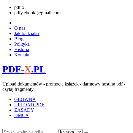
pdf-x
pdfy.ebooki@gmail.com
O nas
Jak to działa?
Blog
Polityka
Historia
Kontakt
PDF-
X
.PL
Upload dokumentów - promocja książek - darmowy hosting pdf -
czytaj fragmenty
GŁÓWNA
UPLOAD PDF
ZASADY
DMCA