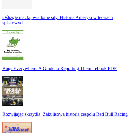
Oślizgłe macki, wiadome siły. Historia Ameryki w teoriach
spiskowych
Bugs Everywhere: A Guide to Reporting Them - ebook PDF
Rozwijając skrzydła. Zakulisowa historia zespołu Red Bull Racing