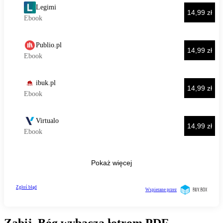
Zabij, Bóg wybacza łotrom PDF -