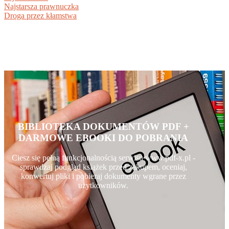
Najstarsza prawnuczka
Droga przez kłamstwa
BIBLIOTEKA DOKUMENTÓW PDF +
DARMOWE EBOOKI DO POBRANIA
Ciesz się pełną funkcjonalnością serwisu www.pdf-x.pl -
sprawdzaj podgląd książek przed zakupem, oceniaj,
konwertuj pliki i pobieraj dokumenty wgrane przez
użytkowników.