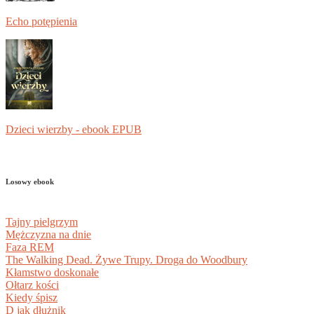
Echo potępienia
Dzieci wierzby - ebook EPUB
Losowy ebook
Tajny pielgrzym
Mężczyzna na dnie
Faza REM
The Walking Dead. Żywe Trupy. Droga do Woodbury
Kłamstwo doskonałe
Ołtarz kości
Kiedy śpisz
D jak dłużnik