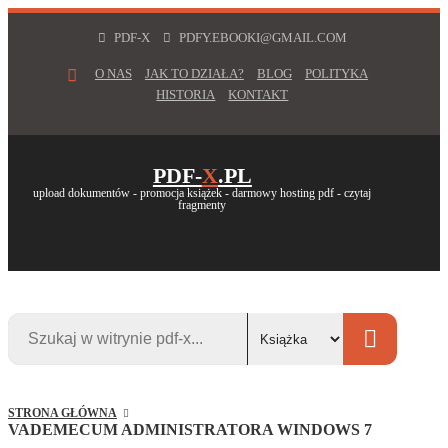
PDF-X
PDFY.EBOOKI@GMAIL.COM
O NAS
JAK TO DZIAŁA?
BLOG
POLITYKA
HISTORIA
KONTAKT
PDF-
X
.PL
upload dokumentów - promocja książek - darmowy hosting pdf - czytaj
fragmenty
STRONA GŁÓWNA
VADEMECUM ADMINISTRATORA WINDOWS 7