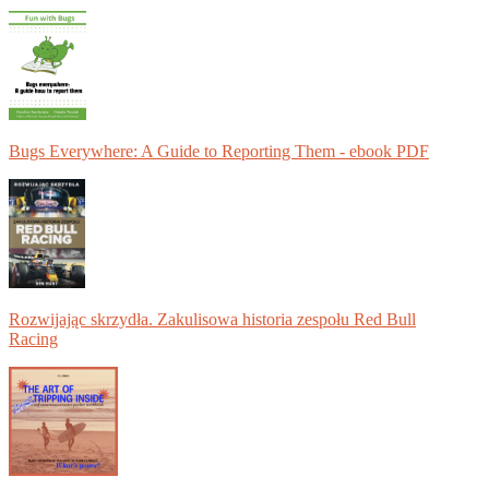
Bugs Everywhere: A Guide to Reporting Them - ebook PDF
Rozwijając skrzydła. Zakulisowa historia zespołu Red Bull
Racing