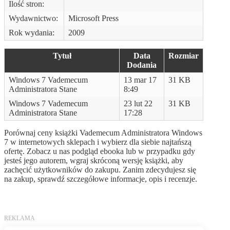
Ilość stron:
Wydawnictwo:
Microsoft Press
Rok wydania:
2009
Tytuł
Data
Rozmiar
Dodania
Windows 7 Vademecum
13 mar 17
31 KB
Administratora Stane
8:49
Windows 7 Vademecum
23 lut 22
31 KB
Administratora Stane
17:28
Porównaj ceny książki Vademecum Administratora Windows
7 w internetowych sklepach i wybierz dla siebie najtańszą
ofertę. Zobacz u nas podgląd ebooka lub w przypadku gdy
jesteś jego autorem, wgraj skróconą wersję książki, aby
zachęcić użytkowników do zakupu. Zanim zdecydujesz się
na zakup, sprawdź szczegółowe informacje, opis i recenzje.