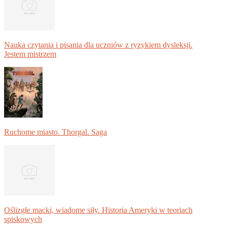
Nauka czytania i pisania dla uczniów z ryzykiem dysleksji.
Jestem mistrzem
Ruchome miasto. Thorgal. Saga
Oślizgłe macki, wiadome siły. Historia Ameryki w teoriach
spiskowych