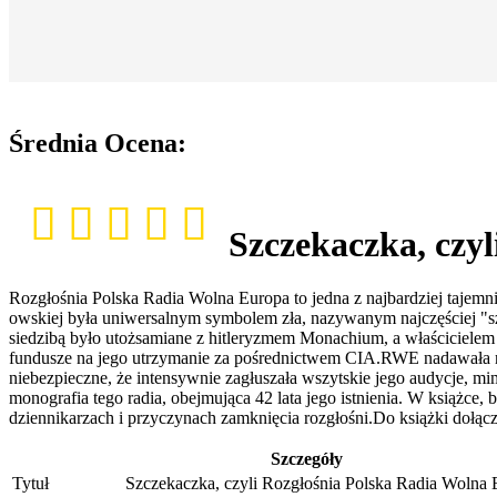
Średnia Ocena:
Szczekaczka, czy
Rozgłośnia Polska Radia Wolna Europa to jedna z najbardziej tajemn
owskiej była uniwersalnym symbolem zła, nazywanym najczęściej "szc
siedzibą było utożsamiane z hitleryzmem Monachium, a właścicielem -
fundusze na jego utrzymanie za pośrednictwem CIA.RWE nadawała nor
niebezpieczne, że intensywnie zagłuszała wszytskie jego audycje, m
monografia tego radia, obejmująca 42 lata jego istnienia. W książc
dziennikarzach i przyczynach zamknięcia rozgłośni.Do książki dołącz
Szczegóły
Tytuł
Szczekaczka, czyli Rozgłośnia Polska Radia Woln