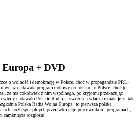
na Europa + DVD
otyczce o wolność i demokrację w Polsce, choć w propagandzie PRL-
u wciąż nadawała program radiowy po polsku i o Polsce, choć jej
zeczał, że ma cokolwiek z nim wspólnego, po kryjomu przekazując
 wtedy nadawało Polskie Radio, a ówczesna władza uznała je za tak
ozgłośnia Polska Radia Wolna Europa" to pierwsza polska
 akcjach służb specjalnych przeciwko jego pracownikom, programach,
i zamknięcia rozgłośni.