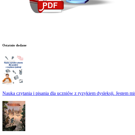
Ostatnio dodane
Nauka czytania i pisania dla uczniów z ryzykiem dysleksji. Jestem m