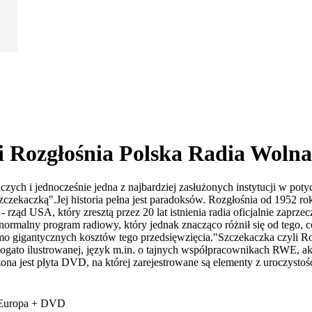
li Rozgłośnia Polska Radia Wol
iczych i jednocześnie jedna z najbardziej zasłużonych instytucji w p
zekaczką".Jej historia pełna jest paradoksów. Rozgłośnia od 1952 rok
 rząd USA, który zresztą przez 20 lat istnienia radia oficjalnie zapr
malny program radiowy, który jednak znacząco różnił się od tego, co
imo gigantycznych kosztów tego przedsięwzięcia."Szczekaczka czyli R
e, bogato ilustrowanej, język m.in. o tajnych współpracownikach RWE,
ona jest płyta DVD, na której zarejestrowane są elementy z uroczystośc
a Europa + DVD