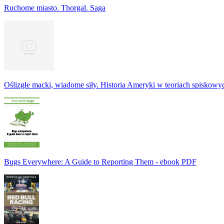
Ruchome miasto. Thorgal. Saga
Oślizgłe macki, wiadome siły. Historia Ameryki w teoriach spiskowy
Bugs Everywhere: A Guide to Reporting Them - ebook PDF