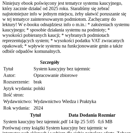
Niniejszy ebook poświęcony jest tematyce systemu kaucyjnego,
który zacznie działać od 2025 roku. Staraliśmy się zebrać
najistotniejsze info w jednym miejscu, żeby ułatwić poruszanie się
w tej tematyce zainteresowanym podmiotom. Zachęcamy do
lektury! W e-booku odnajdziesz info o m.in.: * założeniach systemu
kaucyjnego; * sposobie działania systemu na podmioty; *
wysokości pobieranych kaucji; * wybranych podmiotach
reprezentujących system; * wysokości podatku VAT zwracanych
opakowań; * wpływie systemu na funkcjonowanie gmin a także
odbiór odpadów komunalnych.
Szczegóły
Tytuł
System kaucyjny bez tajemnic
Autor:
Opracowanie zbiorowe
Rozszerzenie:
brak
Język wydania:
polski
Ilość stron:
Wydawnictwo:
Wydawnictwo Wiedza i Praktyka
Rok wydania:
2024
Tytuł
Data Dodania
Rozmiar
System kaucyjny bez tajemnic.pdf
14 lip 25 5:05
0,6 MB
Porównaj ceny książki System kaucyjny bez tajemnic w