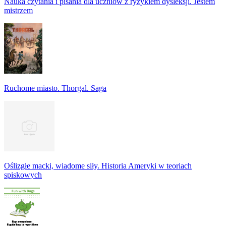
Nauka czytania i pisania dla uczniów z ryzykiem dysleksji. Jestem
mistrzem
Ruchome miasto. Thorgal. Saga
Oślizgłe macki, wiadome siły. Historia Ameryki w teoriach
spiskowych