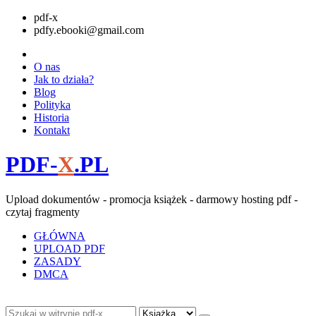
pdf-x
pdfy.ebooki@gmail.com
O nas
Jak to działa?
Blog
Polityka
Historia
Kontakt
PDF-
X
.PL
Upload dokumentów - promocja książek - darmowy hosting pdf -
czytaj fragmenty
GŁÓWNA
UPLOAD PDF
ZASADY
DMCA