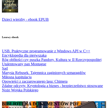
Dzieci wierzby - ebook EPUB
Losowy ebook
USB. Praktyczne programowanie z Windows API w C++
Encyklopedia dla pierwszaka
Róg obfitości czy puszka Pandory. Kultura w II Rzeczypospolitej
Utalentowany pan Montague
Sąd
Marysia Rebusek. Tajemnica zaginionych szmaragdów
Miłosna kapitulacja
Opowieści z zaczarowanego lasu: Chimera
Zdalne odczyty. Kryptologia a biznes - bezpieczeństwo stosowane
Noże Wojska Polskiego
BIBLIOTEKA DOKUMENTÓW PDF +