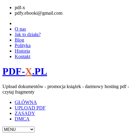
pdf-x
pdfy.ebooki@gmail.com
O nas
Jak to działa?
Blog
Polityka
Historia
Kontakt
PDF-
X
.PL
Upload dokumentów - promocja książek - darmowy hosting pdf -
czytaj fragmenty
GŁÓWNA
UPLOAD PDF
ZASADY
DMCA