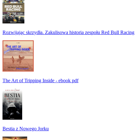
Rozwijając skrzydła. Zakulisowa historia zespołu Red Bull Racing
The Art of Tripping Inside - ebook pdf
Bestia z Nowego Jorku