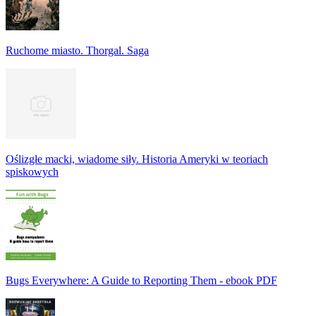
Ruchome miasto. Thorgal. Saga
Oślizgłe macki, wiadome siły. Historia Ameryki w teoriach
spiskowych
Bugs Everywhere: A Guide to Reporting Them - ebook PDF