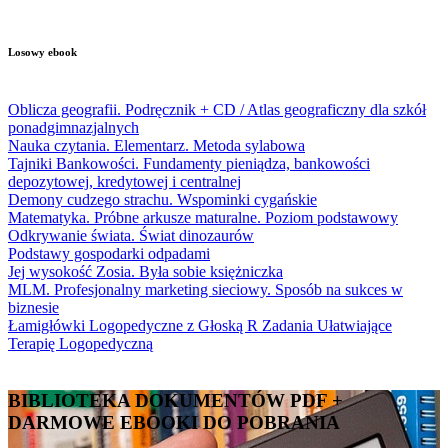
Losowy ebook
Oblicza geografii. Podręcznik + CD / Atlas geograficzny dla szkół
ponadgimnazjalnych
Nauka czytania. Elementarz. Metoda sylabowa
Tajniki Bankowości. Fundamenty pieniądza, bankowości
depozytowej, kredytowej i centralnej
Demony cudzego strachu. Wspominki cygańskie
Matematyka. Próbne arkusze maturalne. Poziom podstawowy
Odkrywanie świata. Świat dinozaurów
Podstawy gospodarki odpadami
Jej wysokość Zosia. Była sobie księżniczka
MLM. Profesjonalny marketing sieciowy. Sposób na sukces w
biznesie
Łamigłówki Logopedyczne z Głoską R Zadania Ułatwiające
Terapię Logopedyczną
BIBLIOTEKA DOKUMENTÓW PDF +
DARMOWE EBOOKI DO POBRANIA