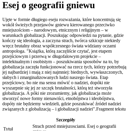
Esej o geografii gniewu
Ujęte w formie długiego eseju rozważania, które koncentrują się
wokół świeżych przejawów gniewu kierowanego przeciwko
mniejszościom – narodowym, etnicznym i religijnym – w
warunkach globalizacji. Poszukując odpowiedzi na pytanie, gdzie
kończy się ideologia, a zaczyna strach, twórca szkicuje niekiedy
wręcz brutalny obraz współczesnego świata widziany oczami
antropologa. "Książka, którą zaczęliście czytać, jest etapem
przejściowym i przerwą w długofalowym projekcie –
intelektualnym i osobistym – poszukiwania sposobów na to, by
globalizacja zaczęła funkcjonować na rzecz tych, którzy potrzebują
jej najbardziej i mają z niej najmniej: biednych, wywłaszczonych,
słabych i zmarginalizowanych ludzi naszego świata. Etap
przejściowy, bo nie ma sensu mówić o nadziei, dopóki nie
wyszarpnie się jej ze szczęk brutalności, którą też stworzyła
globalizacja. A póki nie zrozumiemy, jak globalizacja może
stworzyć nowe formy nienawiści, etnobójstwa i ideobójstwa,
dopóty nie będziemy wiedzieli, gdzie poszukiwać źródeł nadziei
związanych z globalizacją – i globalizacji nadziei".Fragment tekstu
Szczegóły
Strach przed mniejszosciami. Esej o geografii
Tytuł